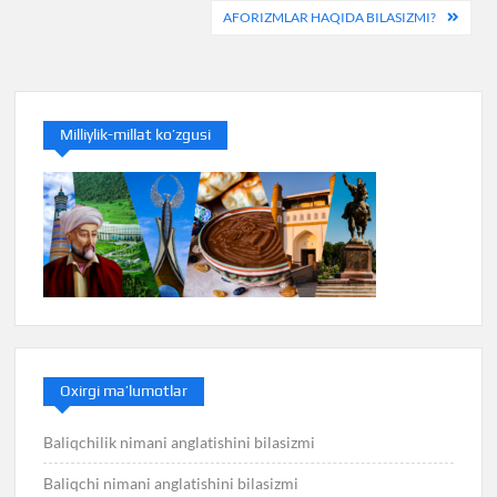
menyusi
AFORIZMLAR HAQIDA BILASIZMI?
Milliylik-millat ko’zgusi
Oxirgi ma’lumotlar
Baliqchilik nimani anglatishini bilasizmi
Baliqchi nimani anglatishini bilasizmi