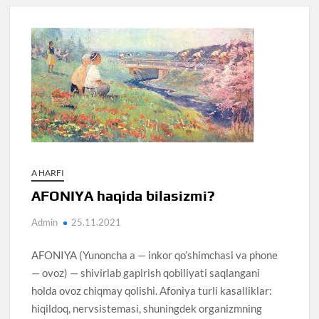
A HARFI
AFONIYA haqida bilasizmi?
Admin
25.11.2021
AFONIYA (Yunoncha a — inkor qo’shimchasi va phone
— ovoz) — shivirlab gapirish qobiliyati saqlangani
holda ovoz chiqmay qolishi. Afoniya turli kasalliklar:
hiqildoq, nervsistemasi, shuningdek organizmning