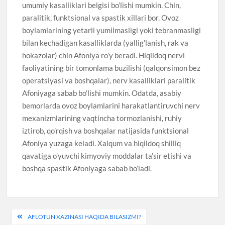
umumiy kasalliklari belgisi bo’lishi mumkin. Chin,
paralitik, funktsional va spastik xillari bor. Ovoz
boylamlarining yetarli yumilmasligi yoki tebranmasligi
bilan kechadigan kasalliklarda (yallig’lanish, rak va
hokazolar) chin Afoniya ro’y beradi. Hiqildoq nervi
faoliyatining bir tomonlama buzilishi (qalqonsimon bez
operatsiyasi va boshqalar), nerv kasalliklari paralitik
Afoniyaga sabab bo’lishi mumkin. Odatda, asabiy
bemorlarda ovoz boylamlarini harakatlantiruvchi nerv
mexanizmlarining vaqtincha tormozlanishi, ruhiy
iztirob, qo’rqish va boshqalar natijasida funktsional
Afoniya yuzaga keladi. Xalqum va hiqildoq shilliq
qavatiga o’yuvchi kimyoviy moddalar ta’sir etishi va
boshqa spastik Afoniyaga sabab bo’ladi.
Post
AFLOTUN XAZINASI HAQIDA BILASIZMI?