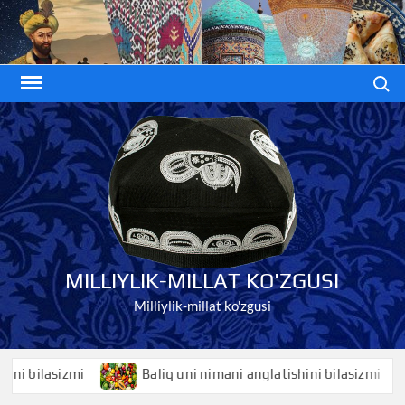
Skip
to
content
Search
MILLIYLIK-MILLAT KO'ZGUSI
Milliylik-millat ko'zgusi
 bilasizmi
Baliq uni nimani anglatishini bilasizmi