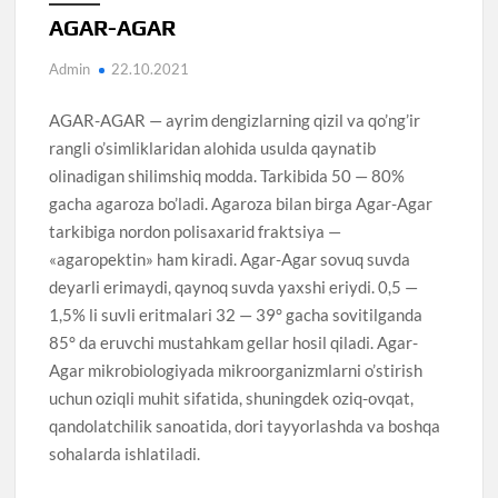
AGAR-AGAR
Admin
22.10.2021
AGAR-AGAR — ayrim dengizlarning qizil va qo’ng’ir
rangli o’simliklaridan alohida usulda qaynatib
olinadigan shilimshiq modda. Tarkibida 50 — 80%
gacha agaroza bo’ladi. Agaroza bilan birga Agar-Agar
tarkibiga nordon polisaxarid fraktsiya —
«agaropektin» ham kiradi. Agar-Agar sovuq suvda
deyarli erimaydi, qaynoq suvda yaxshi eriydi. 0,5 —
1,5% li suvli eritmalari 32 — 39° gacha sovitilganda
85° da eruvchi mustahkam gellar hosil qiladi. Agar-
Agar mikrobiologiyada mikroorganizmlarni o’stirish
uchun oziqli muhit sifatida, shuningdek oziq-ovqat,
qandolatchilik sanoatida, dori tayyorlashda va boshqa
sohalarda ishlatiladi.