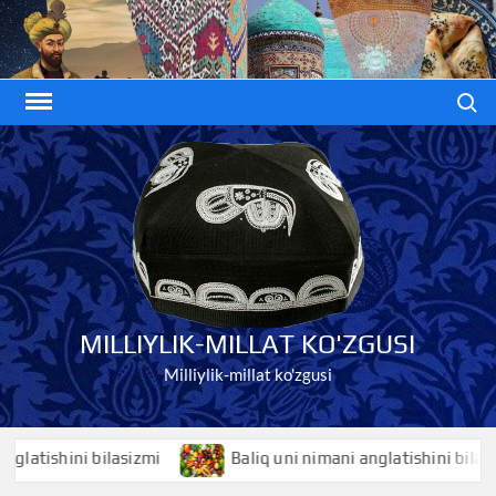
Skip
to
content
Search
MILLIYLIK-MILLAT KO'ZGUSI
Milliylik-millat ko'zgusi
atishini bilasizmi
Baliq uni nimani anglatishini bilasizmi