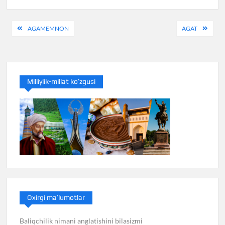
Post
AGAMEMNON
AGAT
menyusi
Milliylik-millat ko’zgusi
Oxirgi ma’lumotlar
Baliqchilik nimani anglatishini bilasizmi