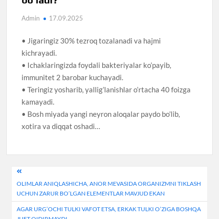
Admin
17.09.2025
• Jigaringiz 30% tezroq tozalanadi va hajmi
kichrayadi.
• Ichaklaringizda foydali bakteriyalar ko’payib,
immunitet 2 barobar kuchayadi.
• Teringiz yosharib, yallig’lanishlar o’rtacha 40 foizga
kamayadi.
• Bosh miyada yangi neyron aloqalar paydo bo’lib,
xotira va diqqat oshadi…
Post
OLIMLAR ANIQLASHICHA, ANOR MEVASIDA ORGANIZMNI TIKLASH
menyusi
UCHUN ZARUR BO’LGAN ELEMENTLAR MAVJUD EKAN
AGAR URG’OCHI TULKI VAFOT ETSA, ERKAK TULKI O’ZIGA BOSHQA
JUFT QIDIRMAYDI