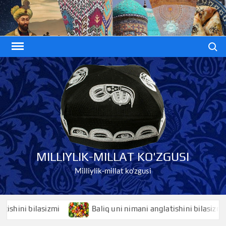
Skip
to
content
Search
MILLIYLIK-MILLAT KO'ZGUSI
Milliylik-millat ko'zgusi
ni bilasizmi
Baliq uni nimani anglatishini bilasizmi