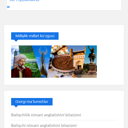
Milliylik-millat ko’zgusi
Oxirgi ma’lumotlar
Baliqchilik nimani anglatishini bilasizmi
Baliqchi nimani anglatishini bilasizmi