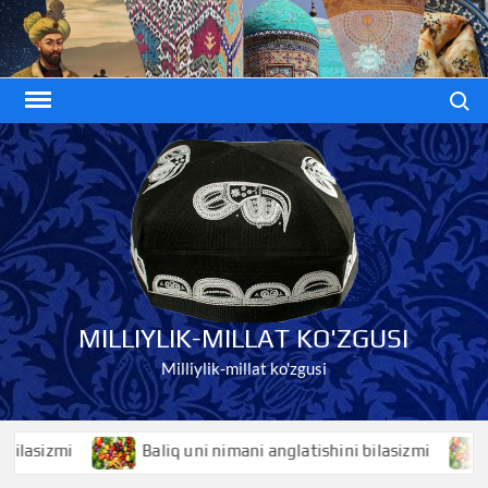
Skip
to
content
Search
MILLIYLIK-MILLAT KO'ZGUSI
Milliylik-millat ko'zgusi
asizmi
Baliq uni nimani anglatishini bilasizmi
Ba