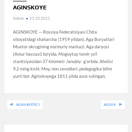
AGINSKOYE
Admin
23.10.2021
AGINSKOYE — Rossiya Federatsiyasi Chita
viloyatidagi shaharcha (1959 yildan), Aga Buryatlari
Muxtor okrugining ma’muriy markazi. Aga daryosi
(Amur havzasi) bo’yida, Mogoytuy temir yo’l
stantsiyasidan 37 kilometr Janubiy- g’arbda. Aholisi
9,2 ming kishi. Moy, non zavodlari, pedagogika bilim
yurti bor. Aginskoyega 1811 yilda asos solingan.
Post
AGIIN BOTIG’I
AGIS IV
menyusi