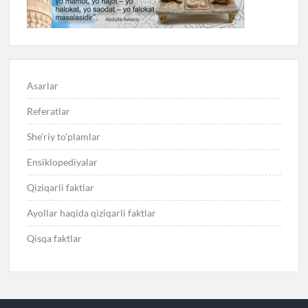
Asarlar
Referatlar
She’riy to’plamlar
Ensiklopediyalar
Qiziqarli faktlar
Ayollar haqida qiziqarli faktlar
Qisqa faktlar