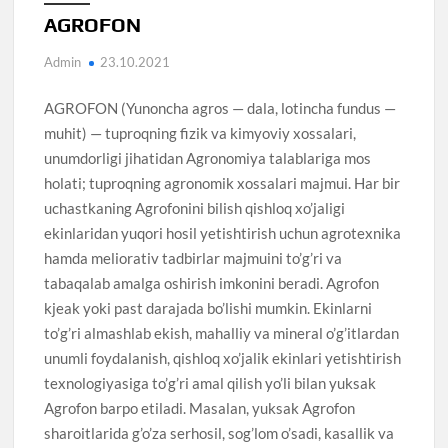
AGROFON
Admin
23.10.2021
AGROFON (Yunoncha agros — dala, lotincha fundus —
muhit) — tuproqning fizik va kimyoviy xossalari,
unumdorligi jihatidan Agronomiya talablariga mos
holati; tuproqning agronomik xossalari majmui. Har bir
uchastkaning Agrofonini bilish qishloq xo’jaligi
ekinlaridan yuqori hosil yetishtirish uchun agrotexnika
hamda meliorativ tadbirlar majmuini to’g’ri va
tabaqalab amalga oshirish imkonini beradi. Agrofon
kjeak yoki past darajada bo’lishi mumkin. Ekinlarni
to’g’ri almashlab ekish, mahalliy va mineral o’g’itlardan
unumli foydalanish, qishloq xo’jalik ekinlari yetishtirish
texnologiyasiga to’g’ri amal qilish yo’li bilan yuksak
Agrofon barpo etiladi. Masalan, yuksak Agrofon
sharoitlarida g’o’za serhosil, sog’lom o’sadi, kasallik va