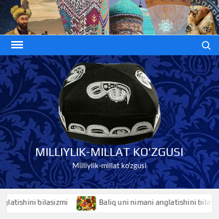
Skip
to
content
Search
MILLIYLIK-MILLAT KO'ZGUSI
Milliylik-millat ko'zgusi
shini bilasizmi
Baliq uni nimani anglatishini bilasizmi