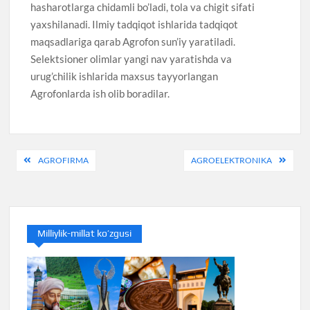
hasharotlarga chidamli bo’ladi, tola va chigit sifati
yaxshilanadi. Ilmiy tadqiqot ishlarida tadqiqot
maqsadlariga qarab Agrofon sun’iy yaratiladi.
Selektsioner olimlar yangi nav yaratishda va
urug’chilik ishlarida maxsus tayyorlangan
Agrofonlarda ish olib boradilar.
Post
AGROFIRMA
AGROELEKTRONIKA
menyusi
Milliylik-millat ko’zgusi