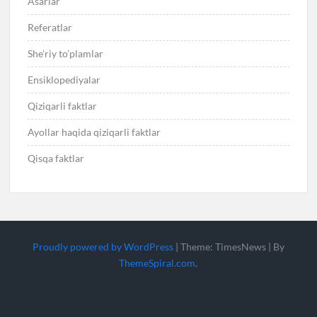
Asarlar
Referatlar
She’riy to’plamlar
Ensiklopediyalar
Qiziqarli faktlar
Ayollar haqida qiziqarli faktlar
Qisqa faktlar
Proudly powered by WordPress
|
Theme: TimesNews
|
By
ThemeSpiral.com
.