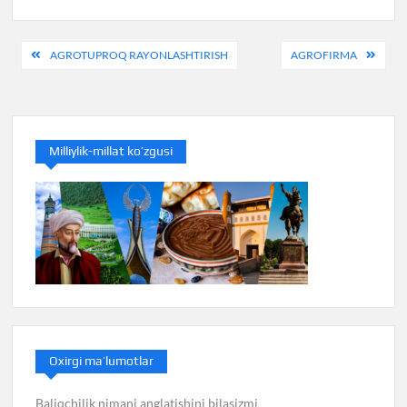
Post
AGROTUPROQ RAYONLASHTIRISH
AGROFIRMA
menyusi
Milliylik-millat ko’zgusi
Oxirgi ma’lumotlar
Baliqchilik nimani anglatishini bilasizmi