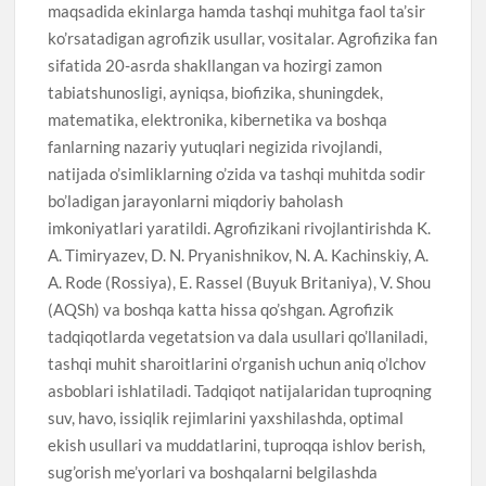
maqsadida ekinlarga hamda tashqi muhitga faol ta’sir
ko’rsatadigan agrofizik usullar, vositalar. Agrofizika fan
sifatida 20-asrda shakllangan va hozirgi zamon
tabiatshunosligi, ayniqsa, biofizika, shuningdek,
matematika, elektronika, kibernetika va boshqa
fanlarning nazariy yutuqlari negizida rivojlandi,
natijada o’simliklarning o’zida va tashqi muhitda sodir
bo’ladigan jarayonlarni miqdoriy baholash
imkoniyatlari yaratildi. Agrofizikani rivojlantirishda K.
A. Timiryazev, D. N. Pryanishnikov, N. A. Kachinskiy, A.
A. Rode (Rossiya), E. Rassel (Buyuk Britaniya), V. Shou
(AQSh) va boshqa katta hissa qo’shgan. Agrofizik
tadqiqotlarda vegetatsion va dala usullari qo’llaniladi,
tashqi muhit sharoitlarini o’rganish uchun aniq o’lchov
asboblari ishlatiladi. Tadqiqot natijalaridan tuproqning
suv, havo, issiqlik rejimlarini yaxshilashda, optimal
ekish usullari va muddatlarini, tuproqqa ishlov berish,
sug’orish me’yorlari va boshqalarni belgilashda