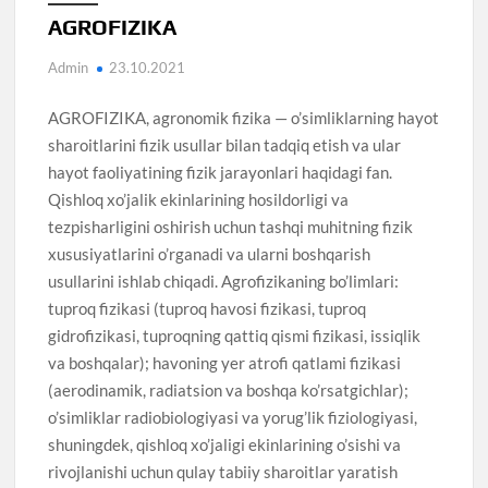
AGROFIZIKA
Admin
23.10.2021
AGROFIZIKA, agronomik fizika — o’simliklarning hayot
sharoitlarini fizik usullar bilan tadqiq etish va ular
hayot faoliyatining fizik jarayonlari haqidagi fan.
Qishloq xo’jalik ekinlarining hosildorligi va
tezpisharligini oshirish uchun tashqi muhitning fizik
xususiyatlarini o’rganadi va ularni boshqarish
usullarini ishlab chiqadi. Agrofizikaning bo’limlari:
tuproq fizikasi (tuproq havosi fizikasi, tuproq
gidrofizikasi, tuproqning qattiq qismi fizikasi, issiqlik
va boshqalar); havoning yer atrofi qatlami fizikasi
(aerodinamik, radiatsion va boshqa ko’rsatgichlar);
o’simliklar radiobiologiyasi va yorug’lik fiziologiyasi,
shuningdek, qishloq xo’jaligi ekinlarining o’sishi va
rivojlanishi uchun qulay tabiiy sharoitlar yaratish