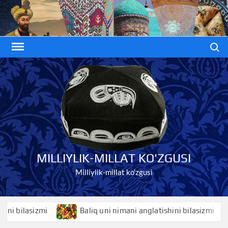
Skip
to
content
Search
MILLIYLIK-MILLAT KO'ZGUSI
Milliylik-millat ko'zgusi
ilasizmi
Baliq uni nimani anglatishini bilasizmi
B