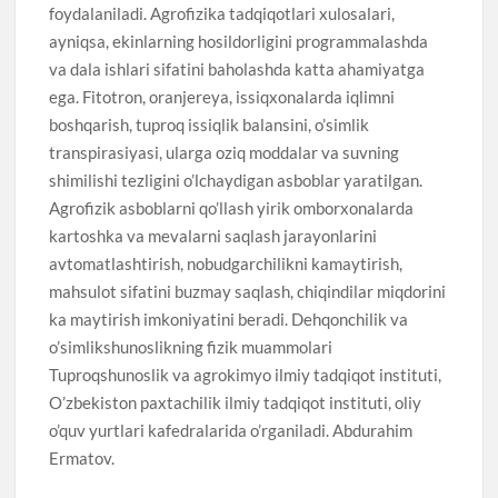
foydalaniladi. Agrofizika tadqiqotlari xulosalari,
ayniqsa, ekinlarning hosildorligini programmalashda
va dala ishlari sifatini baholashda katta ahamiyatga
ega. Fitotron, oranjereya, issiqxonalarda iqlimni
boshqarish, tuproq issiqlik balansini, o’simlik
transpirasiyasi, ularga oziq moddalar va suvning
shimilishi tezligini o’lchaydigan asboblar yaratilgan.
Agrofizik asboblarni qo’llash yirik omborxonalarda
kartoshka va mevalarni saqlash jarayonlarini
avtomatlashtirish, nobudgarchilikni kamaytirish,
mahsulot sifatini buzmay saqlash, chiqindilar miqdorini
ka maytirish imkoniyatini beradi. Dehqonchilik va
o’simlikshunoslikning fizik muammolari
Tuproqshunoslik va agrokimyo ilmiy tadqiqot instituti,
O’zbekiston paxtachilik ilmiy tadqiqot instituti, oliy
o’quv yurtlari kafedralarida o’rganiladi. Abdurahim
Ermatov.