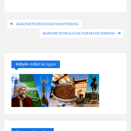
Post
AGROMETEOROLOGIK MONITORING
menyusi
AGROMETEOROLOGIK XIZMAT KO’RSATISH
Milliylik-millat ko’zgusi