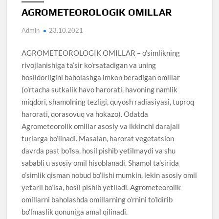
AGROMETEOROLOGIK OMILLAR
Admin
23.10.2021
AGROMETEOROLOGIK OMILLAR – o’simlikning
rivojlanishiga ta’sir ko’rsatadigan va uning
hosildorligini baholashga imkon beradigan omillar
(o’rtacha sutkalik havo harorati, havoning namlik
miqdori, shamolning tezligi, quyosh radiasiyasi, tuproq
harorati, qorasovuq va hokazo). Odatda
Agrometeorolik omillar asosiy va ikkinchi darajali
turlarga bo’linadi. Masalan, harorat vegetatsion
davrda past bo’lsa, hosil pishib yetilmaydi va shu
sababli u asosiy omil hisoblanadi. Shamol ta’sirida
o’simlik qisman nobud bo’lishi mumkin, lekin asosiy omil
yetarli bo’lsa, hosil pishib yetiladi. Agrometeorolik
omillarni baholashda omillarning o’rnini to’ldirib
bo’lmaslik qonuniga amal qilinadi.