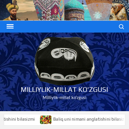
Skip
to
content
Search
MILLIYLIK-MILLAT KO'ZGUSI
Milliylik-millat ko'zgusi
ini bilasizmi
Baliq uni nimani anglatishini bilasizmi