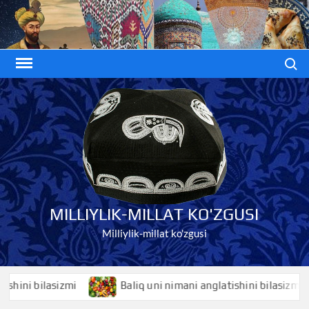
Skip
to
content
Search
MILLIYLIK-MILLAT KO'ZGUSI
Milliylik-millat ko'zgusi
i bilasizmi
Baliq uni nimani anglatishini bilasizmi