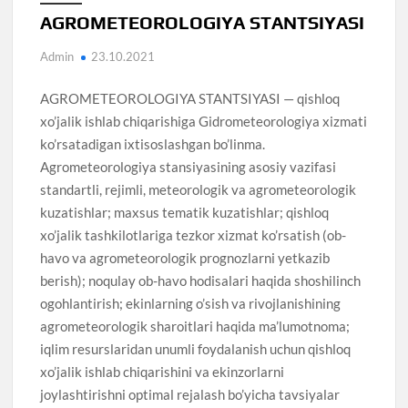
AGROMETEOROLOGIYA STANTSIYASI
Admin
23.10.2021
AGROMETEOROLOGIYA STANTSIYASI — qishloq
xo’jalik ishlab chiqarishiga Gidrometeorologiya xizmati
ko’rsatadigan ixtisoslashgan bo’linma.
Agrometeorologiya stansiyasining asosiy vazifasi
standartli, rejimli, meteorologik va agrometeorologik
kuzatishlar; maxsus tematik kuzatishlar; qishloq
xo’jalik tashkilotlariga tezkor xizmat ko’rsatish (ob-
havo va agrometeorologik prognozlarni yetkazib
berish); noqulay ob-havo hodisalari haqida shoshilinch
ogohlantirish; ekinlarning o’sish va rivojlanishining
agrometeorologik sharoitlari haqida ma’lumotnoma;
iqlim resurslaridan unumli foydalanish uchun qishloq
xo’jalik ishlab chiqarishini va ekinzorlarni
joylashtirishni optimal rejalash bo’yicha tavsiyalar