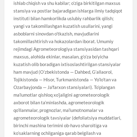
ishlab chiqish va shu kabilar; o’ziga birkitilgan maxsus
stansiya va postlar bajaradigan ishlarga ilmiy tadqiqot
instituti bilan hamkorlikda uslubiy rahbarlik qilish;
yangi va takomillashgan kuzatish usullarini, yangi
asboblarni sinovdan o’tkazish, mavjudlarini
takomillashtirish va hokazolardan iborat. Umumiy
rejimdagi Agrometeorologiya stansiyasidan tashqari
maxsus, alohida ekinlar, masalan, g’o’za bo’yicha
kuzatish olib boradigan ixtisoslashtirilgan stansiyalar
ham mavjud (O’zbekistonda — Dahbed, G’allaorol,
Tojikistonda — Hisor, Turkmanistonda — Yo’lo’tan va
Ozarbayjonda — Ja’farxon stansiyalari). To’plangan
ma’lumotlar qishloq xo’jaligini agrometeorologik
axborot bilan ta’minlashda, agrometeorologik
qo’llanmalar, prognozlar, ma’lumotnomalar va
agrometeorologik tavsiyalar (defoliatsiya muddatlari,
birinchi mashina terimini ob-havo sharoitiga va
ko’saklarning ochilganiga qarab belgilash va