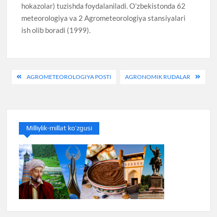
hokazolar) tuzishda foydalaniladi. O’zbekistonda 62
meteorologiya va 2 Agrometeorologiya stansiyalari
ish olib boradi (1999).
Post
AGROMETEOROLOGIYA POSTI
AGRONOMIK RUDALAR
menyusi
Milliylik-millat ko’zgusi