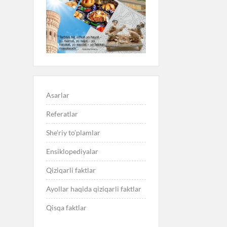
Asarlar
Referatlar
She’riy to’plamlar
Ensiklopediyalar
Qiziqarli faktlar
Ayollar haqida qiziqarli faktlar
Qisqa faktlar