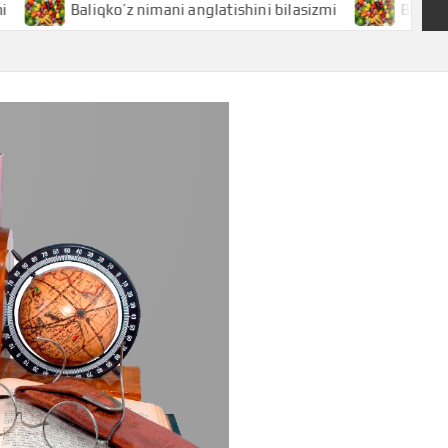
Baliqko’z nimani anglatishini bilasizmi
Baliq nimani ang