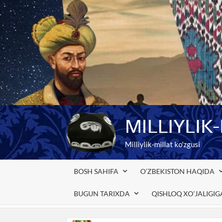
Skip
to
content
MILLIYLIK
Milliylik-millat ko'zgusi
BOSH SAHIFA
O’ZBEKISTON HAQIDA
BUGUN TARIXDA
QISHLOQ XO’JALIGI