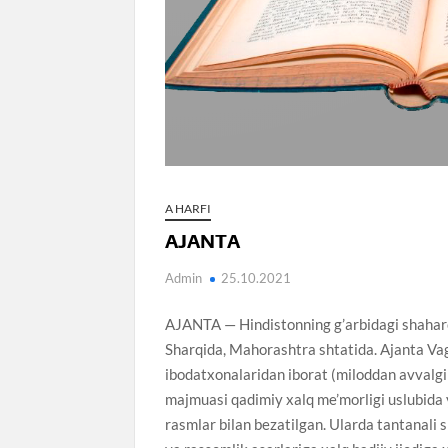
A HARFI
AJANTA
Admin
25.10.2021
AJANTA — Hindistonning g’arbidagi shaharc
Sharqida, Mahorashtra shtatida. Ajanta Va
ibodatxonalaridan iborat (miloddan avvalgi 2
majmuasi qadimiy xalq me’morligi uslubida y
rasmlar bilan bezatilgan. Ularda tantanali s