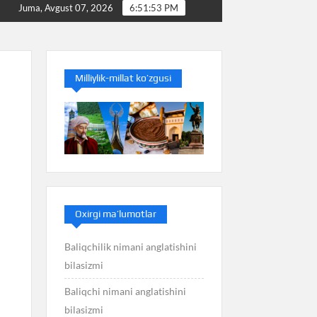
latishini bilasizmi
Balans nimani anglatishini bilasizmi
Juma, Avgust 07, 2026
6:51:54 PM
Milliylik-millat ko’zgusi
Oxirgi ma’lumotlar
Baliqchilik nimani anglatishini
bilasizmi
Baliqchi nimani anglatishini
bilasizmi