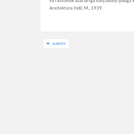
va rassomlik asarlariga xalq badiiy ijodiga xo
Arxitektura Indii, M., 1939.
Post
AJAMIY
menyusi