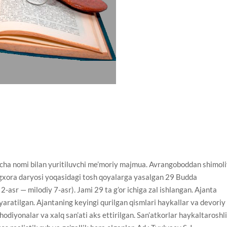
ha nomi bilan yuritiluvchi me’moriy majmua. Avrangoboddan shimoli
gxora daryosi yoqasidagi tosh qoyalarga yasalgan 29 Budda
-asr — milodiy 7-asr). Jami 29 ta g’or ichiga zal ishlangan. Ajanta
aratilgan. Ajantaning keyingi qurilgan qismlari haykallar va devoriy
hodiyonalar va xalq san’ati aks ettirilgan. San’atkorlar haykaltaroshl