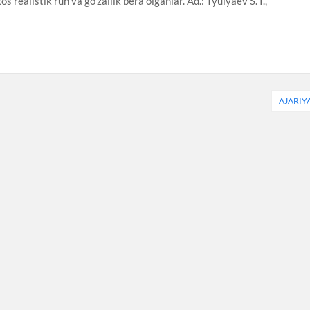
s realistik ruh va go’zallik bera olganlar. Ad.: Tyulyaev S. I.,
AJARIY