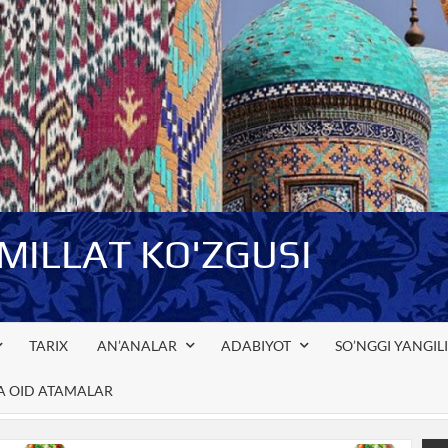
-MILLAT KO'ZGUSI
TARIX
AN’ANALAR
ADABIYOT
SO’NGGI YANGIL
GA OID ATAMALAR