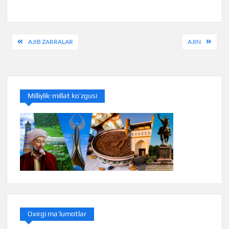
Post
AJIB ZARRALAR
AJIN
menyusi
Milliylik-millat ko’zgusi
Oxirgi ma’lumotlar