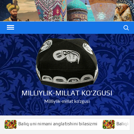
Skip
to
content
Search
MILLIYLIK-MILLAT KO'ZGUSI
Milliylik-millat ko'zgusi
Baliq uni nimani anglatishini bilasizmi
Baliqko’z nima