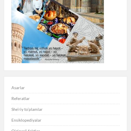
Asarlar
Referatlar
She’riy to’plamlar
Ensiklopediyalar
Qiziqarli faktlar