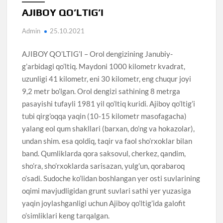
AJIBOY QO’LTIG’I
Admin
25.10.2021
AJIBOY QO’LTIG’I – Orol dengizining Janubiy-
g’arbidagi qo’ltiq. Maydoni 1000 kilometr kvadrat,
uzunligi 41 kilometr, eni 30 kilometr, eng chuqur joyi
9,2 metr bo’lgan. Orol dengizi sathining 8 metrga
pasayishi tufayli 1981 yil qo’ltiq kuridi. Ajiboy qo’ltig’i
tubi qirg’oqqa yaqin (10-15 kilometr masofagacha)
yalang eol qum shakllari (barxan, do’ng va hokazolar),
undan shim. esa qoldiq, taqir va faol sho’rxoklar bilan
band. Qumliklarda qora saksovul, cherkez, qandim,
sho’ra, sho’rxoklarda sarisazan, yulg’un, qorabaroq
o’sadi. Sudoche ko’lidan boshlangan yer osti suvlarining
oqimi mavjudligidan grunt suvlari sathi yer yuzasiga
yaqin joylashganligi uchun Ajiboy qo’ltig’ida galofit
o’simliklari keng tarqalgan.