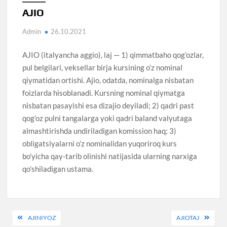
AJIO
Admin
26.10.2021
AJIO (italyancha aggio), laj — 1) qimmatbaho qog’ozlar,
pul belgilari, veksellar birja kursining o’z nominal
qiymatidan ortishi. Ajio, odatda, nominalga nisbatan
foizlarda hisoblanadi. Kursning nominal qiymatga
nisbatan pasayishi esa dizajio deyiladi; 2) qadri past
qog’oz pulni tangalarga yoki qadri baland valyutaga
almashtirishda undiriladigan komission haq; 3)
obligatsiyalarni o’z nominalidan yuqoriroq kurs
bo’yicha qay-tarib olinishi natijasida ularning narxiga
qo’shiladigan ustama.
Post
AJINIYOZ
AJIOTAJ