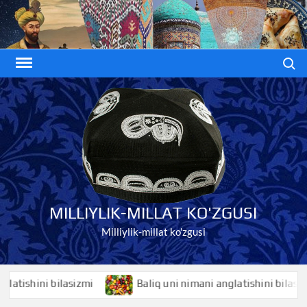
Skip
to
content
Search
MILLIYLIK-MILLAT KO'ZGUSI
Milliylik-millat ko'zgusi
shini bilasizmi
Baliq uni nimani anglatishini bilasizmi