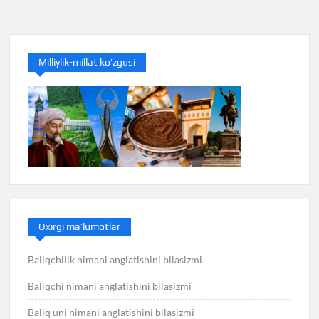
menyusi
Milliylik-millat ko’zgusi
Oxirgi ma’lumotlar
Baliqchilik nimani anglatishini bilasizmi
Baliqchi nimani anglatishini bilasizmi
Baliq uni nimani anglatishini bilasizmi