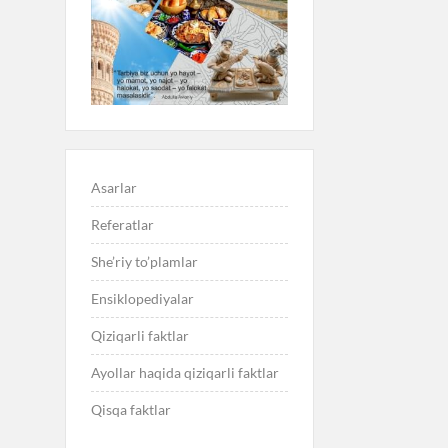
Asarlar
Referatlar
She’riy to’plamlar
Ensiklopediyalar
Qiziqarli faktlar
Ayollar haqida qiziqarli faktlar
Qisqa faktlar