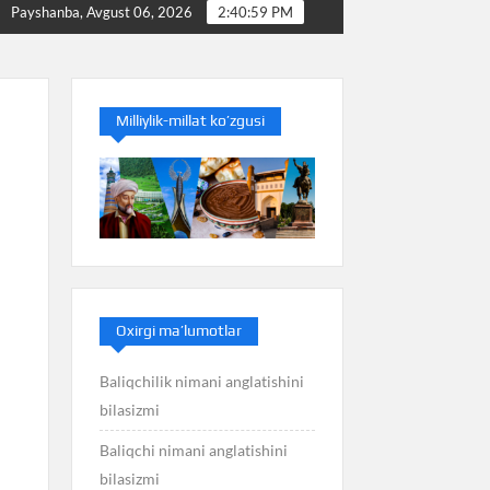
Baliq nimani anglatishini bilasizmi
Balans nimani ang
Payshanba, Avgust 06, 2026
2:41:00 PM
Milliylik-millat ko’zgusi
Oxirgi ma’lumotlar
Baliqchilik nimani anglatishini
bilasizmi
Baliqchi nimani anglatishini
bilasizmi