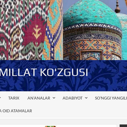
-MILLAT KO'ZGUSI
TARIX
AN’ANALAR
ADABIYOT
SO’NGGI YANGIL
GA OID ATAMALAR