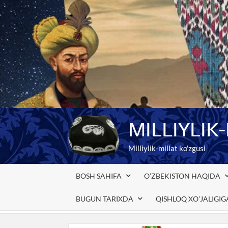
Skip
to
content
MILLIYLIK
Milliylik-millat ko'zgusi
BOSH SAHIFA
O’ZBEKISTON HAQIDA
BUGUN TARIXDA
QISHLOQ XO’JALIGI