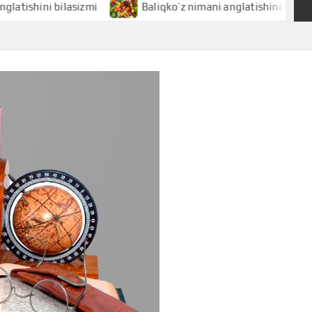
ni bilasizmi
Baliqko’z nimani anglatishini bilasizmi