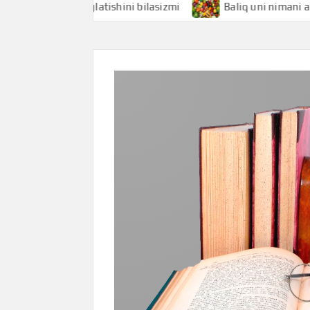
 nimani anglatishini bilasizmi
Baliq uni nimani anglatishi