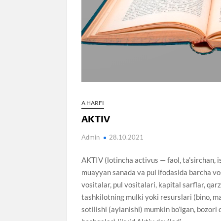
A HARFI
AKTIV
Admin
28.10.2021
AKTIV (lotincha activus — faol, ta’sirchan,
muayyan sanada va pul ifodasida barcha vosi
vositalar, pul vositalari, kapital sarflar, q
tashkilotning mulki yoki resurslari (bino, 
sotilishi (aylanishi) mumkin bo’lgan, bozori