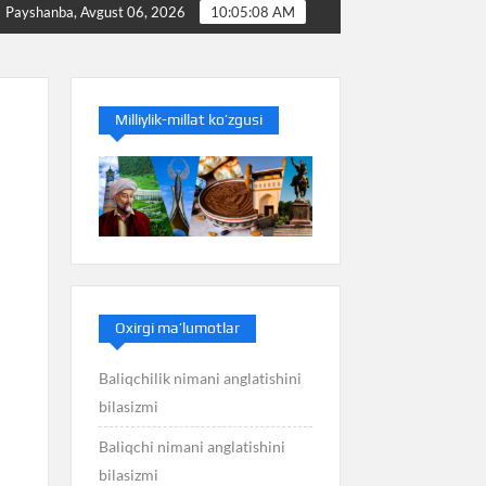
Baliq nimani anglatishini bilasizmi
Balans nimani angla
Payshanba, Avgust 06, 2026
10:05:09 AM
Milliylik-millat ko’zgusi
Oxirgi ma’lumotlar
Baliqchilik nimani anglatishini
bilasizmi
Baliqchi nimani anglatishini
bilasizmi