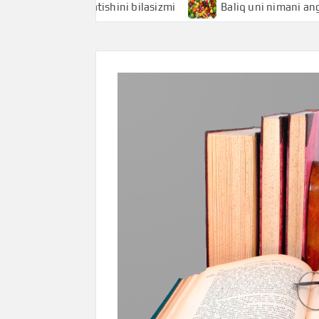
imani anglatishini bilasizmi
Baliq uni nimani anglatishini