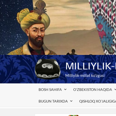
Skip
to
content
MILLIYLIK
Milliylik-millat ko'zgusi
BOSH SAHIFA
O’ZBEKISTON HAQIDA
BUGUN TARIXDA
QISHLOQ XO’JALIGI