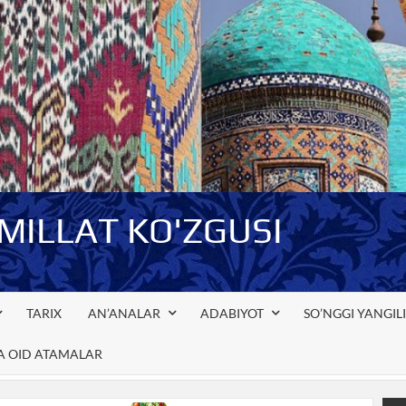
-MILLAT KO'ZGUSI
TARIX
AN’ANALAR
ADABIYOT
SO’NGGI YANGIL
GA OID ATAMALAR