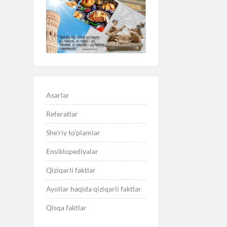
Asarlar
Referatlar
She’riy to’plamlar
Ensiklopediyalar
Qiziqarli faktlar
Ayollar haqida qiziqarli faktlar
Qisqa faktlar