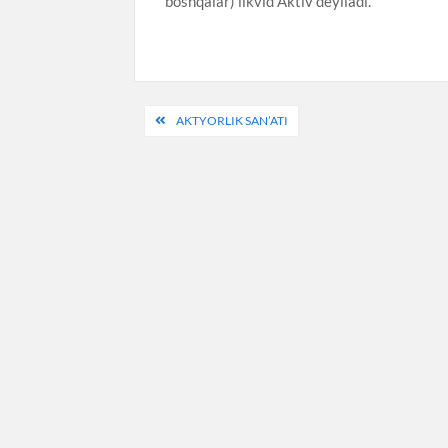
boshqalar) likvid Aktiv deyiladi.
Post
AKTYORLIK SAN’ATI
menyusi