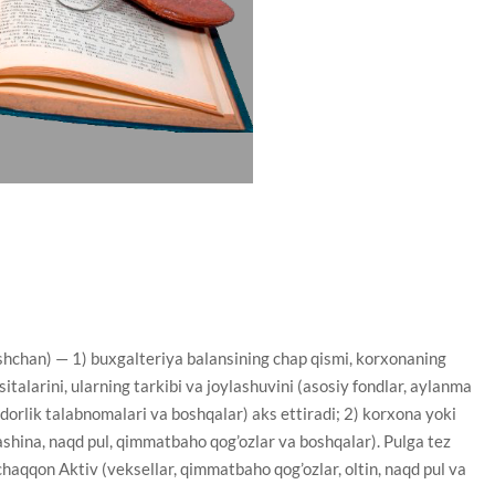
 ishchan) — 1) buxgalteriya balansining chap qismi, korxonaning
talarini, ularning tarkibi va joylashuvini (asosiy fondlar, aylanma
arzdorlik talabnomalari va boshqalar) aks ettiradi; 2) korxona yoki
mashina, naqd pul, qimmatbaho qog’ozlar va boshqalar). Pulga tez
 chaqqon Aktiv (veksellar, qimmatbaho qog’ozlar, oltin, naqd pul va