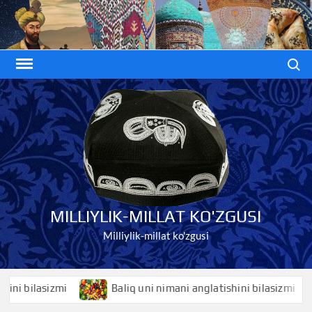
Skip
to
content
Search
MILLIYLIK-MILLAT KO'ZGUSI
Milliylik-millat ko'zgusi
bilasizmi
Baliq uni nimani anglatishini bilasizmi