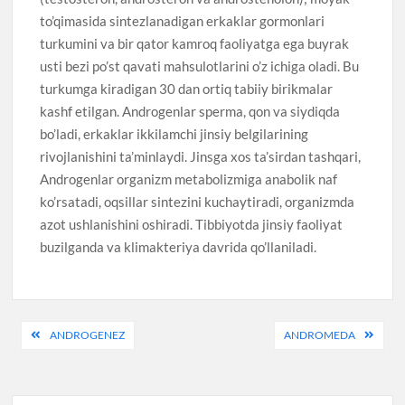
to’qimasida sintezlanadigan erkaklar gormonlari
turkumini va bir qator kamroq faoliyatga ega buyrak
usti bezi po’st qavati mahsulotlarini o’z ichiga oladi. Bu
turkumga kiradigan 30 dan ortiq tabiiy birikmalar
kashf etilgan. Androgenlar sperma, qon va siydiqda
bo’ladi, erkaklar ikkilamchi jinsiy belgilarining
rivojlanishini ta’minlaydi. Jinsga xos ta’sirdan tashqari,
Androgenlar organizm metabolizmiga anabolik naf
ko’rsatadi, oqsillar sintezini kuchaytiradi, organizmda
azot ushlanishini oshiradi. Tibbiyotda jinsiy faoliyat
buzilganda va klimakteriya davrida qo’llaniladi.
Post
ANDROGENEZ
ANDROMEDA
menyusi