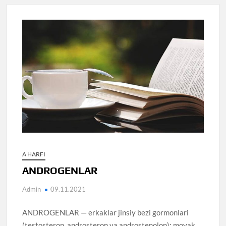
A HARFI
ANDROGENLAR
Admin
09.11.2021
ANDROGENLAR — erkaklar jinsiy bezi gormonlari
(testosteron, androsteron va androstenolon); moyak