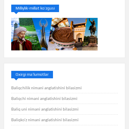
Milliylik-millat ko’zgusi
Oxirgi ma’lumotlar
Baliqchilik nimani anglatishini bilasizmi
Baliqchi nimani anglatishini bilasizmi
Baliq uni nimani anglatishini bilasizmi
Baliqko’z nimani anglatishini bilasizmi