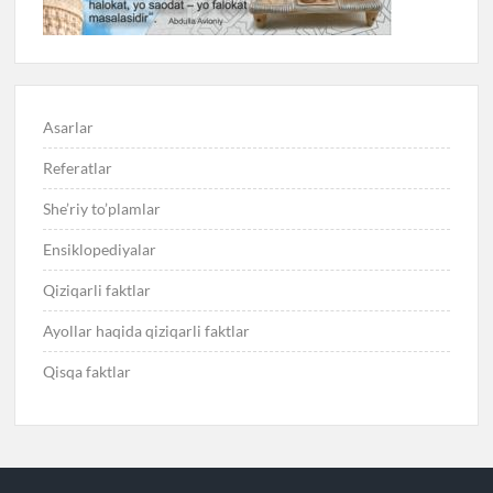
Asarlar
Referatlar
She’riy to’plamlar
Ensiklopediyalar
Qiziqarli faktlar
Ayollar haqida qiziqarli faktlar
Qisqa faktlar