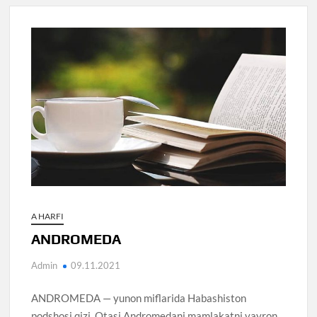
A HARFI
ANDROMEDA
Admin
09.11.2021
ANDROMEDA — yunon miflarida Habashiston
podshosi qizi. Otasi Andromedani mamlakatni vayron