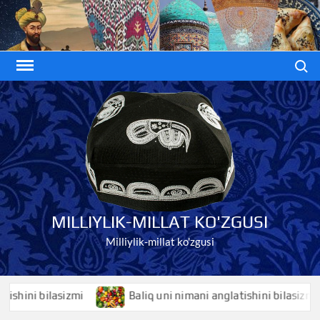
Skip
to
content
Search
MILLIYLIK-MILLAT KO'ZGUSI
Milliylik-millat ko'zgusi
ni bilasizmi
Baliq uni nimani anglatishini bilasizmi