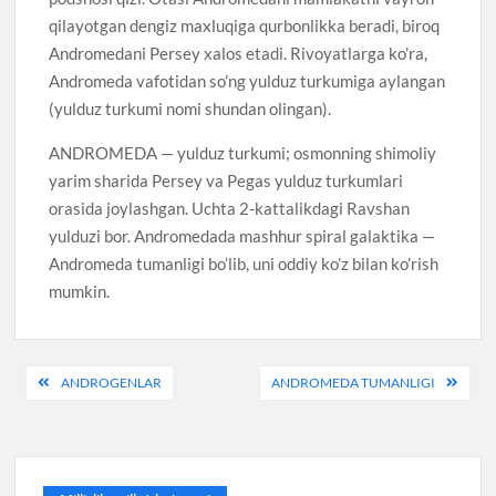
qilayotgan dengiz maxluqiga qurbonlikka beradi, biroq
Andromedani Persey xalos etadi. Rivoyatlarga ko’ra,
Andromeda vafotidan so’ng yulduz turkumiga aylangan
(yulduz turkumi nomi shundan olingan).
ANDROMEDA — yulduz turkumi; osmonning shimoliy
yarim sharida Persey va Pegas yulduz turkumlari
orasida joylashgan. Uchta 2-kattalikdagi Ravshan
yulduzi bor. Andromedada mashhur spiral galaktika —
Andromeda tumanligi bo’lib, uni oddiy ko’z bilan ko’rish
mumkin.
Post
ANDROGENLAR
ANDROMEDA TUMANLIGI
menyusi