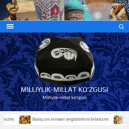
Skip
to
content
Search
MILLIYLIK-MILLAT KO'ZGUSI
Milliylik-millat ko'zgusi
zmi
Baliq uni nimani anglatishini bilasizmi
Baliqk