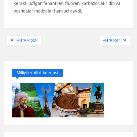
kerakli bo’lgan fenantren, fluoren, karbazol, akridin va
boshqalar moddalar ham uchraydi.
Post
ANTRATSEN
ANTRASIT
menyusi
Milliylik-millat ko’zgusi