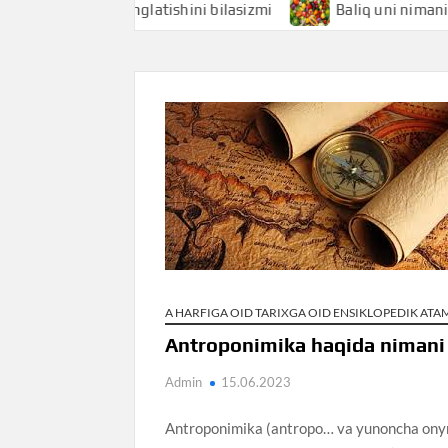
hi nimani anglatishini bilasizmi
Baliq uni nimani anglatis
A HARFIGA OID TARIXGA OID ENSIKLOPEDIK AT
Antroponimika haqida nimani 
Admin
15.06.2023
Antroponimika (antropo… va yunoncha onyma