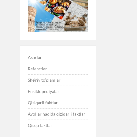
Asarlar
Referatlar
She’riy to’plamlar
Ensiklopediyalar
Qiziqarli faktlar
Ayollar haqida qiziqarli faktlar
Qisqa faktlar