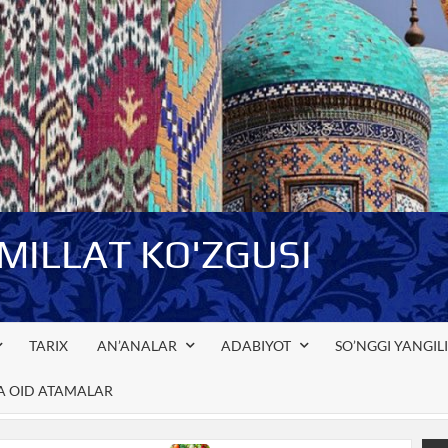
-MILLAT KO'ZGUSI
TARIX
AN’ANALAR
ADABIYOT
SO’NGGI YANGIL
GA OID ATAMALAR