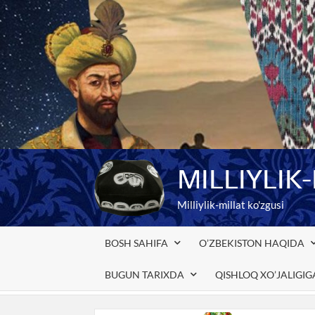
Skip
to
content
MILLIYLIK
Milliylik-millat ko'zgusi
BOSH SAHIFA
O’ZBEKISTON HAQIDA
BUGUN TARIXDA
QISHLOQ XO’JALIGI