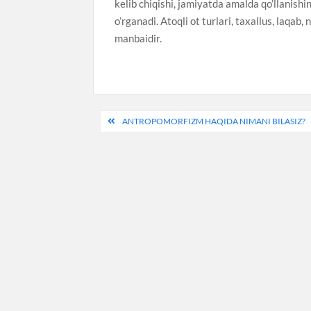
kelib chiqishi, jamiyatda amalda qo’llanishi
o’rganadi. Atoqli ot turlari, taxallus, laqa
manbaidir.
Post
ANTROPOMORFIZM HAQIDA NIMANI BILASIZ?
menyusi