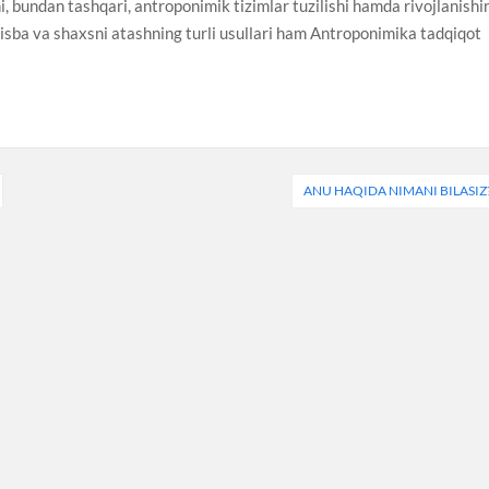
ni, bundan tashqari, antroponimik tizimlar tuzilishi hamda rivojlanishi
b, nisba va shaxsni atashning turli usullari ham Antroponimika tadqiqot
ANU HAQIDA NIMANI BILASIZ