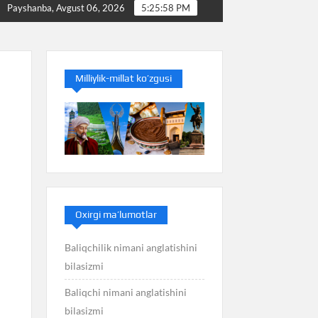
Baliq nimani anglatishini bilasizmi
Balans nimani a
Payshanba, Avgust 06, 2026
5:25:59 PM
Milliylik-millat ko’zgusi
Oxirgi ma’lumotlar
Baliqchilik nimani anglatishini
bilasizmi
Baliqchi nimani anglatishini
bilasizmi