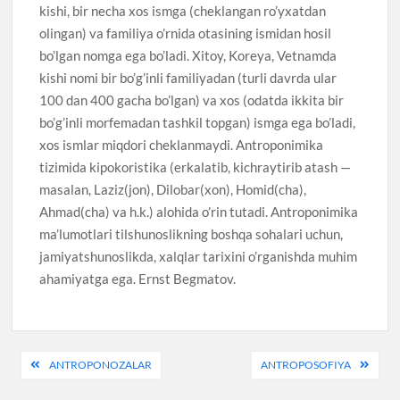
kishi, bir necha xos ismga (cheklangan ro’yxatdan
olingan) va familiya o’rnida otasining ismidan hosil
bo’lgan nomga ega bo’ladi. Xitoy, Koreya, Vetnamda
kishi nomi bir bo’g’inli familiyadan (turli davrda ular
100 dan 400 gacha bo’lgan) va xos (odatda ikkita bir
bo’g’inli morfemadan tashkil topgan) ismga ega bo’ladi,
xos ismlar miqdori cheklanmaydi. Antroponimika
tizimida kipokoristika (erkalatib, kichraytirib atash —
masalan, Laziz(jon), Dilobar(xon), Homid(cha),
Ahmad(cha) va h.k.) alohida o’rin tutadi. Antroponimika
ma’lumotlari tilshunoslikning boshqa sohalari uchun,
jamiyatshunoslikda, xalqlar tarixini o’rganishda muhim
ahamiyatga ega. Ernst Begmatov.
Post
ANTROPONOZALAR
ANTROPOSOFIYA
menyusi