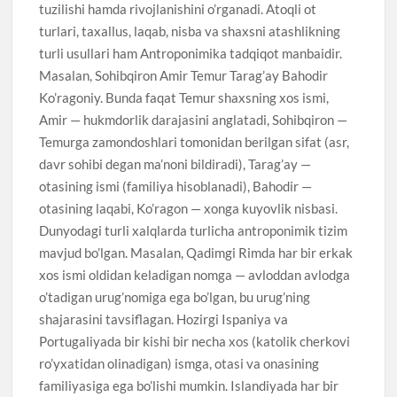
tuzilishi hamda rivojlanishini o’rganadi. Atoqli ot
turlari, taxallus, laqab, nisba va shaxsni atashlikning
turli usullari ham Antroponimika tadqiqot manbaidir.
Masalan, Sohibqiron Amir Temur Tarag’ay Bahodir
Ko’ragoniy. Bunda faqat Temur shaxsning xos ismi,
Amir — hukmdorlik darajasini anglatadi, Sohibqiron —
Temurga zamondoshlari tomonidan berilgan sifat (asr,
davr sohibi degan ma’noni bildiradi), Tarag’ay —
otasining ismi (familiya hisoblanadi), Bahodir —
otasining laqabi, Ko’ragon — xonga kuyovlik nisbasi.
Dunyodagi turli xalqlarda turlicha antroponimik tizim
mavjud bo’lgan. Masalan, Qadimgi Rimda har bir erkak
xos ismi oldidan keladigan nomga — avloddan avlodga
o’tadigan urug’nomiga ega bo’lgan, bu urug’ning
shajarasini tavsiflagan. Hozirgi Ispaniya va
Portugaliyada bir kishi bir necha xos (katolik cherkovi
ro’yxatidan olinadigan) ismga, otasi va onasining
familiyasiga ega bo’lishi mumkin. Islandiyada har bir