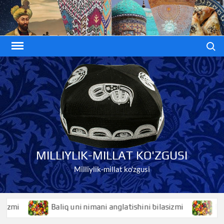
Skip
to
content
Search
MILLIYLIK-MILLAT KO'ZGUSI
Milliylik-millat ko'zgusi
Baliq uni nimani anglatishini bilasizmi
Baliqko’