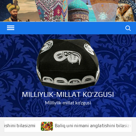
Skip
to
content
Search
MILLIYLIK-MILLAT KO'ZGUSI
Milliylik-millat ko'zgusi
ini bilasizmi
Baliq uni nimani anglatishini bilasizmi