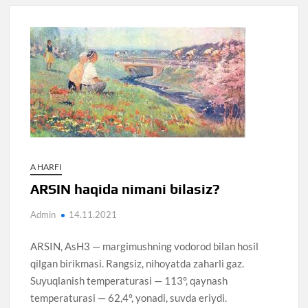
A HARFI
ARSIN haqida nimani bilasiz?
Admin
14.11.2021
ARSIN, AsH3 — margimushning vodorod bilan hosil
qilgan birikmasi. Rangsiz, nihoyatda zaharli gaz.
Suyuqlanish temperaturasi — 113°, qaynash
temperaturasi — 62,4°, yonadi, suvda eriydi.