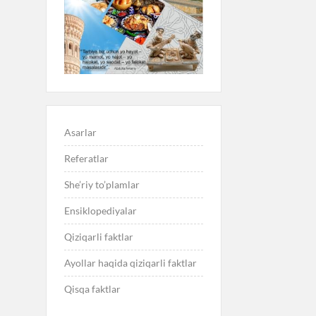
Asarlar
Referatlar
She’riy to’plamlar
Ensiklopediyalar
Qiziqarli faktlar
Ayollar haqida qiziqarli faktlar
Qisqa faktlar