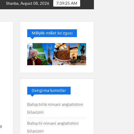
Baliq nimani anglatishini bilasizmi
Balans nimani 
Shanba, Avgust 08, 2026
7:39:26 AM
Milliylik-millat ko’zgusi
Oxirgi ma’lumotlar
Baliqchilik nimani anglatishini
bilasizmi
Baliqchi nimani anglatishini
va
bilasizmi