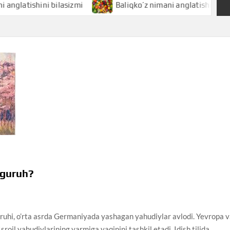
ishini bilasizmi
Baliqko’z nimani anglatishini bilasizmi
 guruh?
hi, o’rta asrda Germaniyada yashagan yahudiylar avlodi. Yevropa 
sroil yahudiylarining yarmiga yaqinini tashkil etadi. Idish tilida