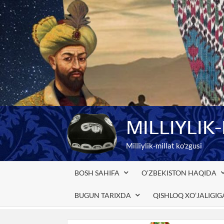
Skip
to
content
MILLIYLIK
Milliylik-millat ko'zgusi
BOSH SAHIFA
O’ZBEKISTON HAQIDA
BUGUN TARIXDA
QISHLOQ XO’JALIGI