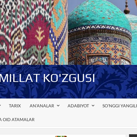
-MILLAT KO'ZGUSI
TARIX
AN’ANALAR
ADABIYOT
SO’NGGI YANGIL
GA OID ATAMALAR