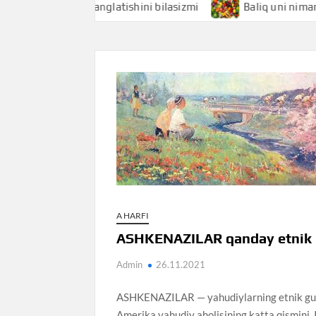
chi nimani anglatishini bilasizmi
Baliq uni nimani anglat
A HARFI
ASHKENAZILAR qanday etnik
Admin
26.11.2021
ASHKENAZILAR — yahudiylarning etnik guru
Amerika yahudiy aholisining katta qismini, I