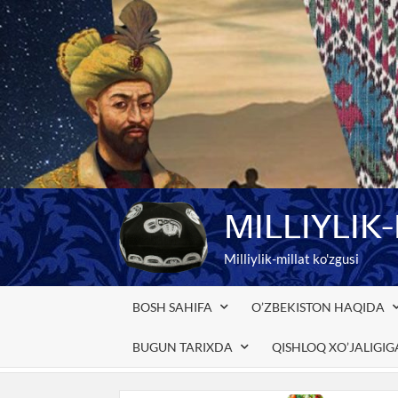
Skip
to
content
MILLIYLIK
Milliylik-millat ko'zgusi
BOSH SAHIFA
O’ZBEKISTON HAQIDA
BUGUN TARIXDA
QISHLOQ XO’JALIGI