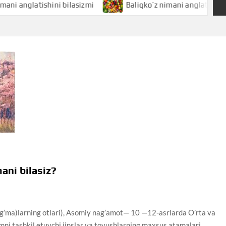
latishini bilasizmi
Baliqko’z nimani anglatishini bilasiz
ni bilasiz?
a)larning otlari), Asomiy nag’amot— 10 —12-asrlarda O’rta va
mni tashkil etuvchi jinslar va tovushlarning maxsus atamalari.