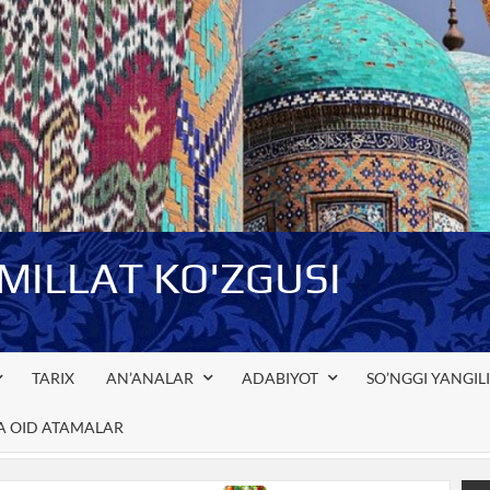
-MILLAT KO'ZGUSI
TARIX
AN’ANALAR
ADABIYOT
SO’NGGI YANGIL
GA OID ATAMALAR