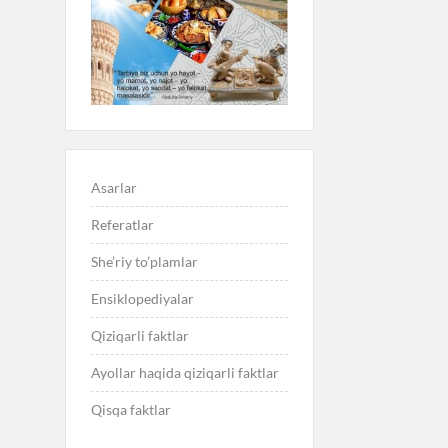
Asarlar
Referatlar
She’riy to’plamlar
Ensiklopediyalar
Qiziqarli faktlar
Ayollar haqida qiziqarli faktlar
Qisqa faktlar