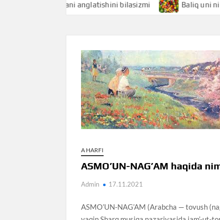
aliqchi nimani anglatishini bilasizmi
Baliq uni nimani ang
A HARFI
ASMO’UN-NAG’AM haqida nima
Admin
17.11.2021
ASMO’UN-NAG’AM (Arabcha — tovush (nag’m
yaqin Sharq musiqa nazariyasida jam’-ut-to