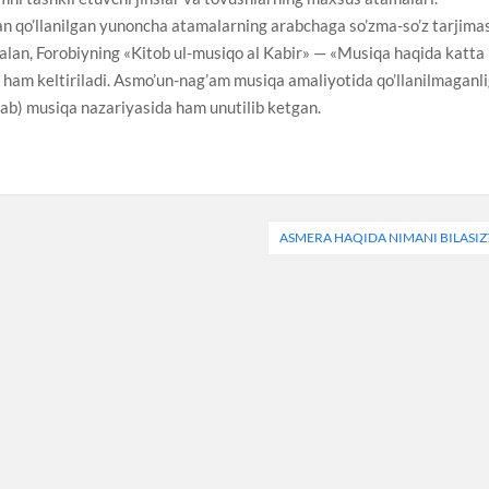
n qo’llanilgan yunoncha atamalarning arabchaga so’zma-so’z tarjima
salan, Forobiyning «Kitob ul-musiqo al Kabir» — «Musiqa haqida katta
 ham keltiriladi. Asmo’un-nag’am musiqa amaliyotida qo’llanilmaganli
lab) musiqa nazariyasida ham unutilib ketgan.
ASMERA HAQIDA NIMANI BILASIZ