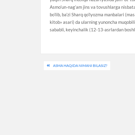
Asmo’un-nag’am jins va tovushlarga nisbata
bo’lib, ba’zi Sharq qo’lyozma manbalari (ma
kitob» asari) da ularning yunoncha muqobili
sababli, keyinchalik (12-13-asrlardan bosh
Post
ASMA HAQIDA NIMANI BILASIZ?
menyusi