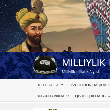
Skip
to
content
MILLIYLIK
Milliylik-millat ko'zgusi
BOSH SAHIFA
O’ZBEKISTON HAQIDA
BUGUN TARIXDA
QISHLOQ XO’JALIGI