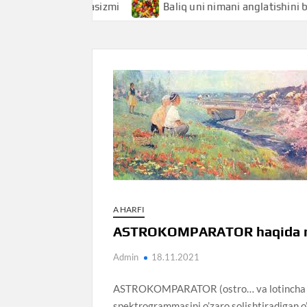
tishini bilasizmi
Baliq uni nimani anglatishini bilasizmi
A HARFI
ASTROKOMPARATOR haqida ni
Admin
18.11.2021
ASTROKOMPARATOR (ostro… va lotincha sot
spektrogrammasini o’zaro solishtiradigan o’