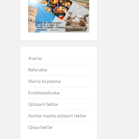
Asarlar
Referatlar
She’riy to’plamlar
Ensiklopediyalar
Qiziqarli faktlar
Ayollar haqida qiziqarli faktlar
Qisqa faktlar