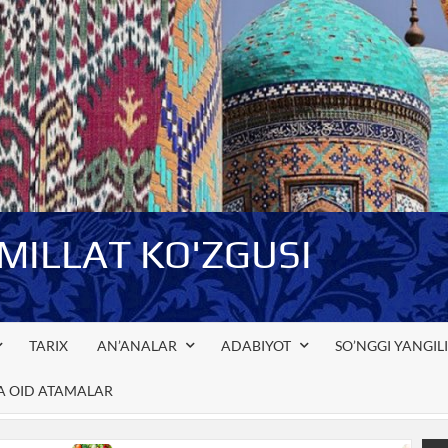
-MILLAT KO'ZGUSI
TARIX
AN’ANALAR
ADABIYOT
SO’NGGI YANGIL
GA OID ATAMALAR