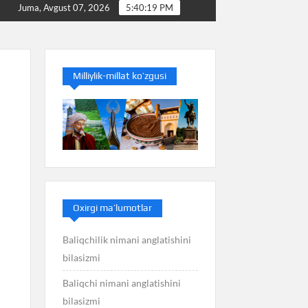
mani anglatishini bilasizmi
Balans nimani anglatishini bi
Juma, Avgust 07, 2026
5:40:20 PM
Milliylik-millat ko’zgusi
Oxirgi ma’lumotlar
Baliqchilik nimani anglatishini
bilasizmi
Baliqchi nimani anglatishini
i
bilasizmi