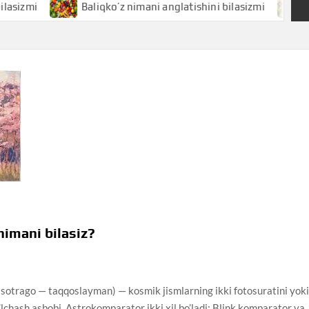
Baliqko’z nimani anglatishini bilasizmi
Baliq ni
mani bilasiz?
rago — taqqoslayman) — kosmik jismlarning ikki fotosuratini yok
lchash asbobi. Astrokomparator ikki xil bo’ladi: Blink komparator va