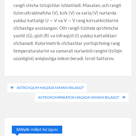
rangli shisha to’sqichlar ishlatiladi. Masalan, uch rangli
tizim ultrabinafsha (V), ko’k (V) va sariq (V) nurlarda
yulduz kattaligi U — V va V — V rang ko’rsatkichlarini
o’lchashga asoslangan. Olti rangli tizimda qo’shimcha
yashil (G), qizil (R) va infraqizil (I) yulduz kattaliklari
o’lchanadi. Kolorimetrik o’lchashlar yoritqichning rang
temperaturalarini va samarali nurlanish rangini (to’lqin
uzunligini) aniqlashga imkon beradi. Isroil Sattorov.
Post
ASTROIQLIM HAQIDA NIMANI BILASIZ?
menyusi
ASTROKOMPARATOR HAQIDA NIMANI BILASIZ?
Milliylik-millat ko’zgusi