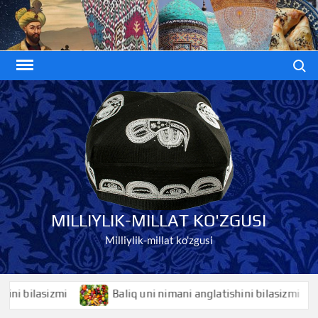
Skip
to
content
Search
MILLIYLIK-MILLAT KO'ZGUSI
Milliylik-millat ko'zgusi
bilasizmi
Baliq uni nimani anglatishini bilasizmi