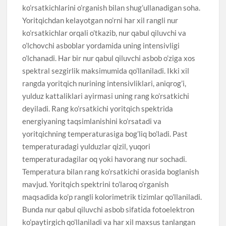
ko’rsatkichlarini o’rganish bilan shug’ullanadigan soha.
Yoritqichdan kelayotgan no’rni har xil rangli nur
ko’rsatkichlar orqali o’tkazib, nur qabul qiluvchi va
o’lchovchi asboblar yordamida uning intensivligi
o’lchanadi. Har bir nur qabul qiluvchi asbob o’ziga xos
spektral sezgirlik maksimumida qo’llaniladi. Ikki xil
rangda yoritqich nurining intensivliklari, aniqrog’i,
yulduz kattaliklari ayirmasi uning rang ko’rsatkichi
deyiladi. Rang ko’rsatkichi yoritqich spektrida
energiyaning taqsimlanishini ko’rsatadi va
yoritqichning temperaturasiga bog’liq bo’ladi. Past
temperaturadagi yulduzlar qizil, yuqori
temperaturadagilar oq yoki havorang nur sochadi.
Temperatura bilan rang ko’rsatkichi orasida boglanish
mavjud. Yoritqich spektrini to’laroq o’rganish
maqsadida ko’p rangli kolorimetrik tizimlar qo’llaniladi.
Bunda nur qabul qiluvchi asbob sifatida fotoelektron
ko’paytirgich qo’llaniladi va har xil maxsus tanlangan