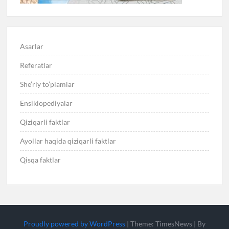
Asarlar
Referatlar
She’riy to’plamlar
Ensiklopediyalar
Qiziqarli faktlar
Ayollar haqida qiziqarli faktlar
Qisqa faktlar
Proudly powered by WordPress
|
Theme: TimesNews
|
By