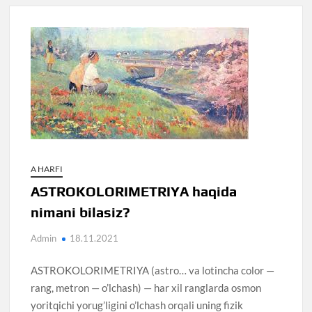
A HARFI
ASTROKOLORIMETRIYA haqida
nimani bilasiz?
Admin
18.11.2021
ASTROKOLORIMETRIYA (astro… va lotincha color —
rang, metron — o’lchash) — har xil ranglarda osmon
yoritqichi yorug’ligini o’lchash orqali uning fizik