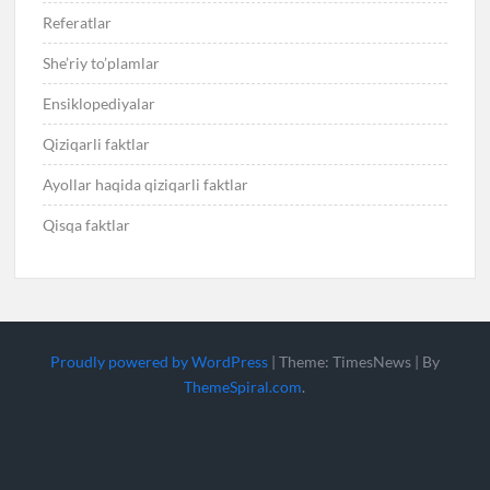
Referatlar
She’riy to’plamlar
Ensiklopediyalar
Qiziqarli faktlar
Ayollar haqida qiziqarli faktlar
Qisqa faktlar
Proudly powered by WordPress
|
Theme: TimesNews
|
By
ThemeSpiral.com
.