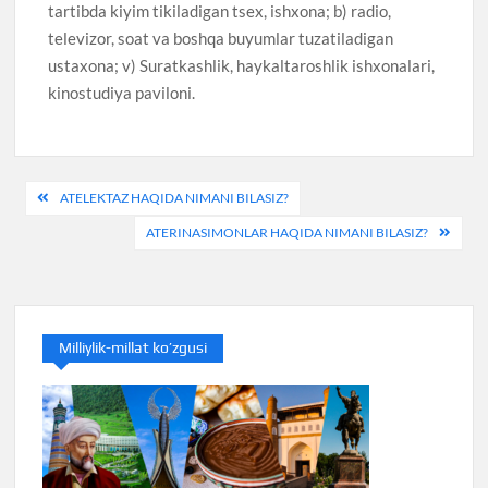
tartibda kiyim tikiladigan tsex, ishxona; b) radio,
televizor, soat va boshqa buyumlar tuzatiladigan
ustaxona; v) Suratkashlik, haykaltaroshlik ishxonalari,
kinostudiya paviloni.
Post
ATELEKTAZ HAQIDA NIMANI BILASIZ?
menyusi
ATERINASIMONLAR HAQIDA NIMANI BILASIZ?
Milliylik-millat ko’zgusi