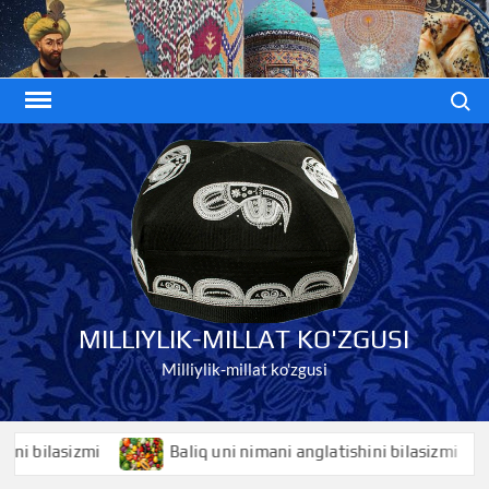
Skip
to
content
Search
MILLIYLIK-MILLAT KO'ZGUSI
Milliylik-millat ko'zgusi
bilasizmi
Baliq uni nimani anglatishini bilasizmi