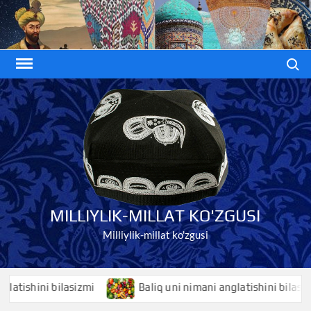
Skip
to
content
Search
MILLIYLIK-MILLAT KO'ZGUSI
Milliylik-millat ko'zgusi
ishini bilasizmi
Baliq uni nimani anglatishini bilasizmi