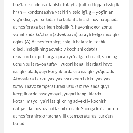
bug’lari kondensatlanishi tufayli ajralib chiqqan issiqlik
hr (h — kondensasiya yashirin issiqlig’i, g— yog’inlar
yig’indisi), yer sirtidan turbulent almashinuv natijasida
atmosferaga berilgan issiqlik R, havoning gorizontal
yo’nalishda ko’chishi (advektsiya) tufayli kelgan issiqlik
oqimi (A) Atmosferaning issiqlik balansini tashkil
qiladi. Issiqlikning advektiv ko’chishi odatda
ekvatordan qutblarga qarab yo’nalgan bo’ladi, shuning
uchun bu jarayon tufayli yuqori kengliklardagi havo
issiqlik oladi, quyi kengliklarda esa issiqlik yo’qotadi.
Atmosfera tsirkulyasiyasi va okean tsirkulyasiyasi
tufayli havo temperaturasi uzluksiz ravishda quyi
kengliklarda pasaymaydi, yuqori kengliklarda
ko’tarilmaydi, ya’ni issiqlikning advektiv ko’chishi
natijasida muvozanatlashib turadi. Shunga ko’ra butun
atmosferaning o’rtacha yillik temperaturasi turg’un
bo’ladi.