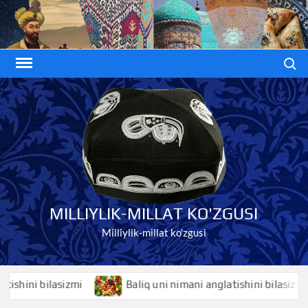
Skip
to
content
Search
MILLIYLIK-MILLAT KO'ZGUSI
Milliylik-millat ko'zgusi
ini bilasizmi
Baliq uni nimani anglatishini bilasizmi