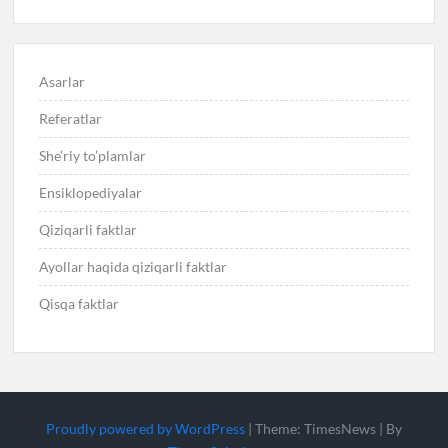
Asarlar
Referatlar
She’riy to’plamlar
Ensiklopediyalar
Qiziqarli faktlar
Ayollar haqida qiziqarli faktlar
Qisqa faktlar
Proudly powered by WordPress
|
Theme: TimesNews
|
By