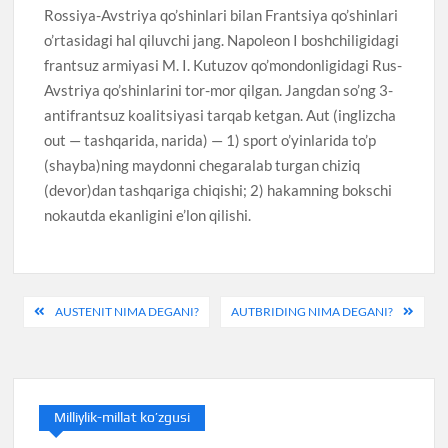
Rossiya-Avstriya qo’shinlari bilan Frantsiya qo’shinlari
o’rtasidagi hal qiluvchi jang. Napoleon I boshchiligidagi
frantsuz armiyasi M. I. Kutuzov qo’mondonligidagi Rus-
Avstriya qo’shinlarini tor-mor qilgan. Jangdan so’ng 3-
antifrantsuz koalitsiyasi tarqab ketgan. Aut (inglizcha
out — tashqarida, narida) — 1) sport o’yinlarida to’p
(shayba)ning maydonni chegaralab turgan chiziq
(devor)dan tashqariga chiqishi; 2) hakamning bokschi
nokautda ekanligini e’lon qilishi.
Post
AUSTENIT NIMA DEGANI?
AUTBRIDING NIMA DEGANI?
menyusi
Milliylik-millat ko’zgusi