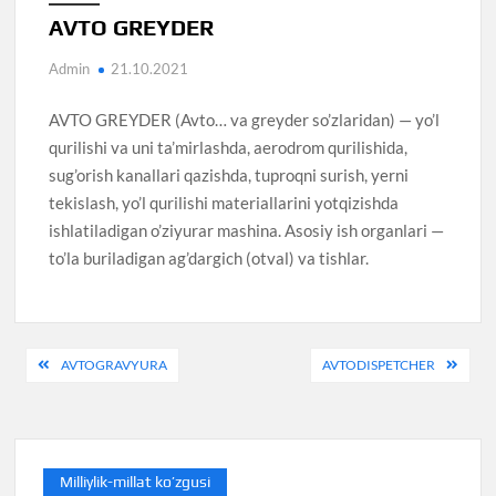
AVTO GREYDER
Admin
21.10.2021
AVTO GREYDER (Avto… va greyder so’zlaridan) — yo’l
qurilishi va uni ta’mirlashda, aerodrom qurilishida,
sug’orish kanallari qazishda, tuproqni surish, yerni
tekislash, yo’l qurilishi materiallarini yotqizishda
ishlatiladigan o’ziyurar mashina. Asosiy ish organlari —
to’la buriladigan ag’dargich (otval) va tishlar.
Post
AVTOGRAVYURA
AVTODISPETCHER
menyusi
Milliylik-millat ko’zgusi