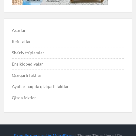
Asarlar
Referatlar
She’riy to’plamlar
Ensiklopediyalar
Qiziqarli faktlar
Ayollar haqida qiziqarli faktlar
Qisqa faktlar
Proudly powered by WordPress
|
Theme: TimesNews
|
By