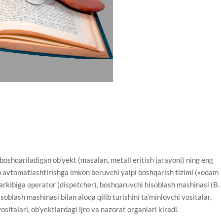
qariladigan ob’yekt (masalan, metall eritish jarayoni) ning eng
ib avtomatlashtirishga imkon beruvchi yalpi boshqarish tizimi («odam
arkibiga operator (dispetcher), boshqaruvchi hisoblash mashinasi (B. 
oblash mashinasi bilan aloqa qilib turishini ta’minlovchi vositalar,
sitalari, ob’yektlardagi ijro va nazorat organlari kiradi.