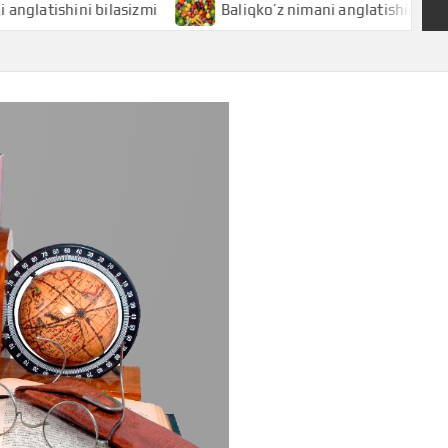
hini bilasizmi
Baliqko’z nimani anglatishini bilasizmi