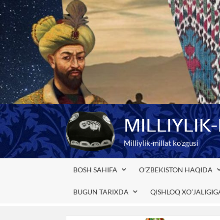
Skip
to
content
MILLIYLIK
Milliylik-millat ko'zgusi
BOSH SAHIFA
O’ZBEKISTON HAQIDA
BUGUN TARIXDA
QISHLOQ XO’JALIGI