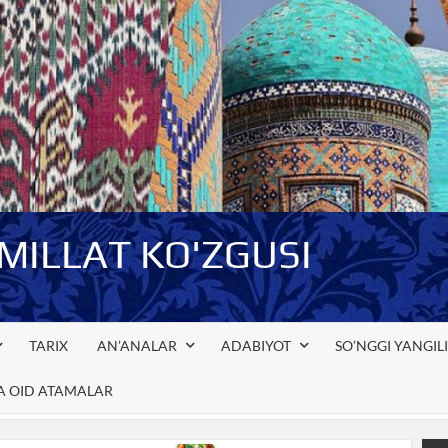
-MILLAT KO'ZGUSI
TARIX
AN’ANALAR
ADABIYOT
SO’NGGI YANGIL
GA OID ATAMALAR