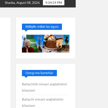
Baliq nimani anglatishini bilasizmi
Balans nimani a
Shanba, Avgust 08, 2026
9:34:59 PM
Milliylik-millat ko’zgusi
Oxirgi ma’lumotlar
Baliqchilik nimani anglatishini
bilasizmi
Baliqchi nimani anglatishini
bilasizmi