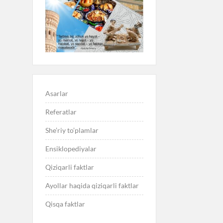
Asarlar
Referatlar
She’riy to’plamlar
Ensiklopediyalar
Qiziqarli faktlar
Ayollar haqida qiziqarli faktlar
Qisqa faktlar