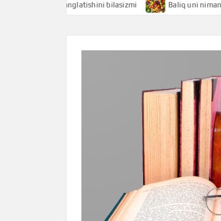
hi nimani anglatishini bilasizmi
Baliq uni nimani anglatis