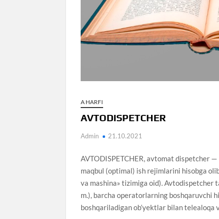
A HARFI
AVTODISPETCHER
Admin
21.10.2021
AVTODISPETCHER, avtomat dispetcher — bosh
maqbul (optimal) ish rejimlarini hisobga ol
va mashina» tizimiga oid). Avtodispetcher t
m.), barcha operatorlarning boshqaruvchi his
boshqariladigan ob’yektlar bilan telealoqa vo