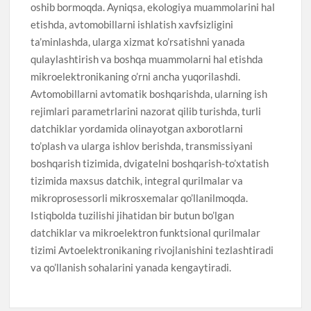
oshib bormoqda. Ayniqsa, ekologiya muammolarini hal
etishda, avtomobillarni ishlatish xavfsizligini
ta’minlashda, ularga xizmat ko’rsatishni yanada
qulaylashtirish va boshqa muammolarni hal etishda
mikroelektronikaning o’rni ancha yuqorilashdi.
Avtomobillarni avtomatik boshqarishda, ularning ish
rejimlari parametrlarini nazorat qilib turishda, turli
datchiklar yordamida olinayotgan axborotlarni
to’plash va ularga ishlov berishda, transmissiyani
boshqarish tizimida, dvigatelni boshqarish-to’xtatish
tizimida maxsus datchik, integral qurilmalar va
mikroprosessorli mikrosxemalar qo’llanilmoqda.
Istiqbolda tuzilishi jihatidan bir butun bo’lgan
datchiklar va mikroelektron funktsional qurilmalar
tizimi Avtoelektronikaning rivojlanishini tezlashtiradi
va qo’llanish sohalarini yanada kengaytiradi.