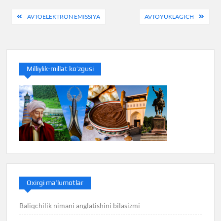
Post
AVTOELEKTRON EMISSIYA
AVTOYUKLAGICH
menyusi
Milliylik-millat ko’zgusi
Oxirgi ma’lumotlar
Baliqchilik nimani anglatishini bilasizmi