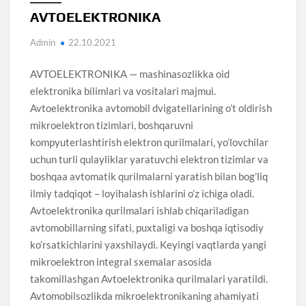
AVTOELEKTRONIKA
Admin
22.10.2021
AVTOELEKTRONIKA — mashinasozlikka oid
elektronika bilimlari va vositalari majmui.
Avtoelektronika avtomobil dvigatellarining o’t oldirish
mikroelektron tizimlari, boshqaruvni
kompyuterlashtirish elektron qurilmalari, yo’lovchilar
uchun turli qulayliklar yaratuvchi elektron tizimlar va
boshqaa avtomatik qurilmalarni yaratish bilan bog’liq
ilmiy tadqiqot – loyihalash ishlarini o’z ichiga oladi.
Avtoelektronika qurilmalari ishlab chiqariladigan
avtomobillarning sifati, puxtaligi va boshqa iqtisodiy
ko’rsatkichlarini yaxshilaydi. Keyingi vaqtlarda yangi
mikroelektron integral sxemalar asosida
takomillashgan Avtoelektronika qurilmalari yaratildi.
Avtomobilsozlikda mikroelektronikaning ahamiyati