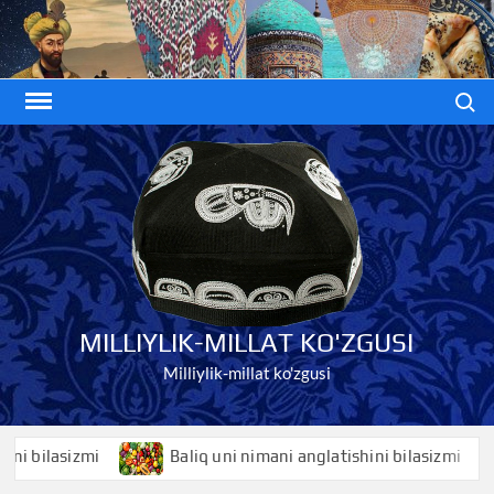
Skip
to
content
Search
MILLIYLIK-MILLAT KO'ZGUSI
Milliylik-millat ko'zgusi
ilasizmi
Baliq uni nimani anglatishini bilasizmi
B