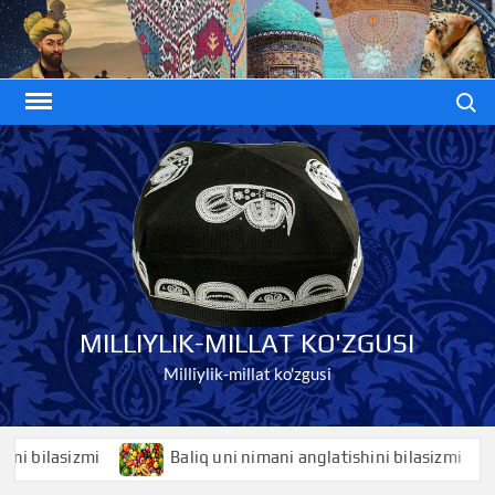
Skip
to
content
Search
MILLIYLIK-MILLAT KO'ZGUSI
Milliylik-millat ko'zgusi
ilasizmi
Baliq uni nimani anglatishini bilasizmi