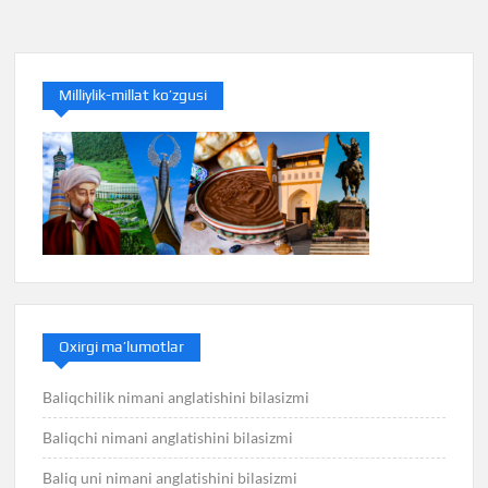
menyusi
Milliylik-millat ko’zgusi
Oxirgi ma’lumotlar
Baliqchilik nimani anglatishini bilasizmi
Baliqchi nimani anglatishini bilasizmi
Baliq uni nimani anglatishini bilasizmi