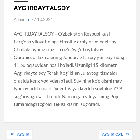
AYG’IRBAYTALSOY
Admin
27.10.2021
AYG’IRBAYTALSOY – O’zbekiston Respublikasi
Farg’ona viloyatining shimoli-g’arbiy qismidagi soy
Chodaksoyning o’ng irmog’i. Ayg’irbaytalsoy
Qoramozor tizmasining Janubiy-Sharqiy yon bag’ridagi
11 buloq suvidan hosil bo’ladi. Uzunligi 15 kilometr.
Ayg’irbaytalsoy Teraklitog’ bilan Julaytog’ tizmalari
orasida keng vodiydan o’tadi. Suvining ko’p qismi may-
iyun oylarida oqadi. Vegetasiya davrida suvining 72%
sug’orishga sarf bo’ladi. Namangan viloyatining Pop
tumanidagi tog’oldi tekisliklarini sug’oradi.
Post
AYG’IR
AYG’IRKO’L