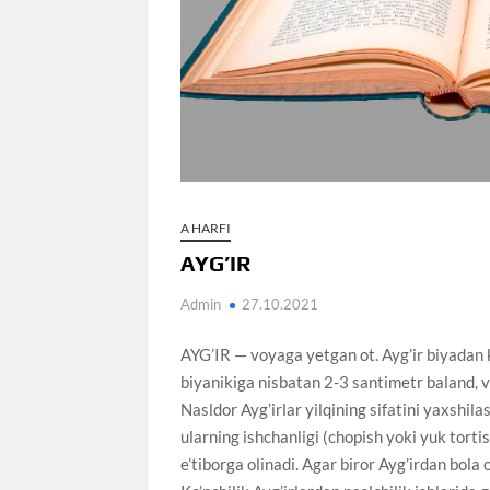
A HARFI
AYG’IR
Admin
27.10.2021
AYG’IR — voyaga yetgan ot. Ayg’ir biyadan k
biyanikiga nisbatan 2-3 santimetr baland, va
Nasldor Ayg’irlar yilqining sifatini yaxshil
ularning ishchanligi (chopish yoki yuk tortish 
e’tiborga olinadi. Agar biror Ayg’irdan bola 