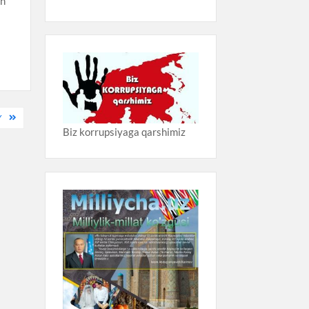
sh
Y
Biz korrupsiyaga qarshimiz