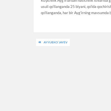
Ko’pchilik Ayg’irlardan naslchilik ishlarida
usuli qo’llanganda 25 biyani, qo’lda qochiris
qo’llanganda, har bir Ayg’irning mavsumda 
Post
AYYUBXO’JAYEV
menyusi