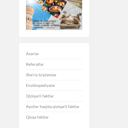
Asarlar
Referatlar
She’riy to’plamlar
Ensiklopediyalar
Qiziqarli faktlar
Ayollar haqida qiziqarli faktlar
Qisqa faktlar