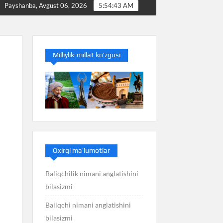
Baliq nimani anglatishini bilasizmi
Balans nimani ang
Payshanba, Avgust 06, 2026
5:54:44 AM
Milliylik-millat ko’zgusi
Oxirgi ma’lumotlar
Baliqchilik nimani anglatishini
bilasizmi
Baliqchi nimani anglatishini
bilasizmi