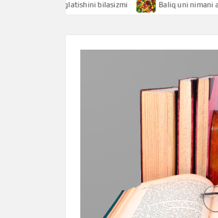
 nimani anglatishini bilasizmi
Baliq uni nimani anglatishi