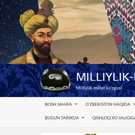
Skip
to
content
MILLIYLIK
Milliylik-millat ko'zgusi
BOSH SAHIFA
O’ZBEKISTON HAQIDA
BUGUN TARIXDA
QISHLOQ XO’JALIGI