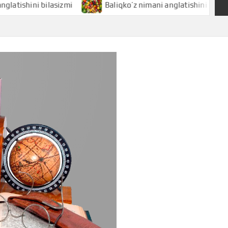
ni bilasizmi
Baliqko’z nimani anglatishini bilasizmi