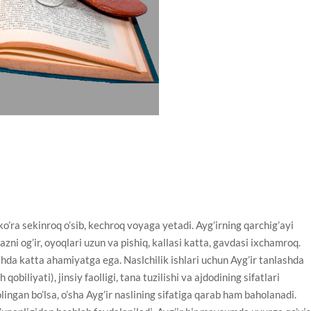
o’ra sekinroq o’sib, kechroq voyaga yetadi. Ayg’irning qarchig’ayi
zni og’ir, oyoqlari uzun va pishiq, kallasi katta, gavdasi ixchamroq.
ashda katta ahamiyatga ega. Naslchilik ishlari uchun Ayg’ir tanlashda
qobiliyati), jinsiy faolligi, tana tuzilishi va ajdodining sifatlari
olingan bo’lsa, o’sha Ayg’ir naslining sifatiga qarab ham baholanadi.