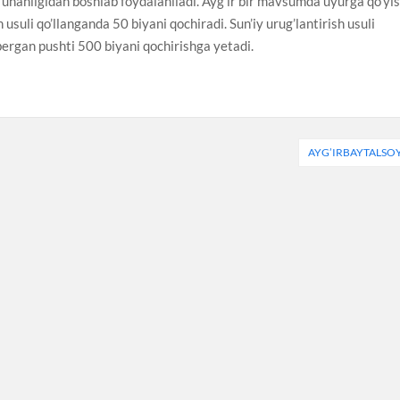
 g’unanligidan boshlab foydalaniladi. Ayg’ir bir mavsumda uyurga qo’yi
h usuli qo’llanganda 50 biyani qochiradi. Sun’iy urug’lantirish usuli
bergan pushti 500 biyani qochirishga yetadi.
AYG’IRBAYTALSO