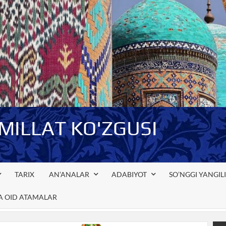
-MILLAT KO'ZGUSI
TARIX
AN’ANALAR
ADABIYOT
SO’NGGI YANGIL
GA OID ATAMALAR