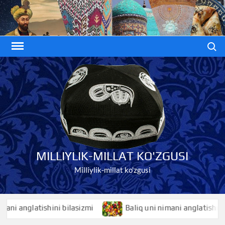
Skip
to
content
Search
MILLIYLIK-MILLAT KO'ZGUSI
Milliylik-millat ko'zgusi
anglatishini bilasizmi
Baliq uni nimani anglatishini bila