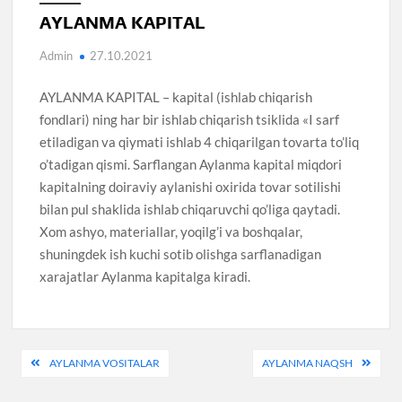
AYLANMA KAPITAL
Admin
27.10.2021
AYLANMA KAPITAL – kapital (ishlab chiqarish
fondlari) ning har bir ishlab chiqarish tsiklida «I sarf
etiladigan va qiymati ishlab 4 chiqarilgan tovarta to’liq
o’tadigan qismi. Sarflangan Aylanma kapital miqdori
kapitalning doiraviy aylanishi oxirida tovar sotilishi
bilan pul shaklida ishlab chiqaruvchi qo’liga qaytadi.
Xom ashyo, materiallar, yoqilg’i va boshqalar,
shuningdek ish kuchi sotib olishga sarflanadigan
xarajatlar Aylanma kapitalga kiradi.
Post
AYLANMA VOSITALAR
AYLANMA NAQSH
menyusi