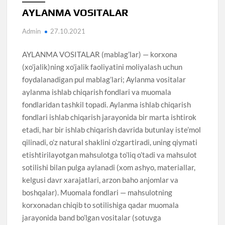
AYLANMA VOSITALAR
Admin
27.10.2021
AYLANMA VOSITALAR (mablag’lar) — korxona
(xo’jalik)ning xo’jalik faoliyatini moliyalash uchun
foydalanadigan pul mablag’lari; Aylanma vositalar
aylanma ishlab chiqarish fondlari va muomala
fondlaridan tashkil topadi. Aylanma ishlab chiqarish
fondlari ishlab chiqarish jarayonida bir marta ishtirok
etadi, har bir ishlab chiqarish davrida butunlay iste’mol
qilinadi, o’z natural shaklini o’zgartiradi, uning qiymati
etishtirilayotgan mahsulotga to’liq o’tadi va mahsulot
sotilishi bilan pulga aylanadi (xom ashyo, materiallar,
kelgusi davr xarajatlari, arzon baho anjomlar va
boshqalar). Muomala fondlari — mahsulotning
korxonadan chiqib to sotilishiga qadar muomala
jarayonida band bo’lgan vositalar (sotuvga