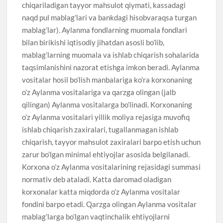
chiqariladigan tayyor mahsulot qiymati, kassadagi
naqd pul mablag’lari va bankdagi hisobvaraqsa turgan
mablag’lar). Aylanma fondlarning muomala fondlari
bilan birikishi iqtisodiy jihatdan asosli bo’lib,
mablag’larning muomala va ishlab chiqarish sohalarida
taqsimlanishini nazorat etishga imkon beradi. Aylanma
vositalar hosil bo’lish manbalariga ko’ra korxonaning
o’z Aylanma vositalariga va qarzga olingan (jalb
qilingan) Aylanma vositalarga bo’linadi. Korxonaning
o’z Aylanma vositalari yillik moliya rejasiga muvofiq
ishlab chiqarish zaxiralari, tugallanmagan ishlab
chiqarish, tayyor mahsulot zaxiralari barpo etish uchun
zarur bo’lgan minimal ehtiyojlar asosida belgilanadi.
Korxona o’z Aylanma vositalarining rejasidagi summasi
normativ deb ataladi. Katta daromad oladigan
korxonalar katta miqdorda o’z Aylanma vositalar
fondini barpo etadi. Qarzga olingan Aylanma vositalar
mablag’larga bo’lgan vaqtinchalik ehtiyojlarni