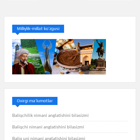
menyusi
Milliylik-millat ko’zgusi
Oxirgi ma’lumotlar
Baliqchilik nimani anglatishini bilasizmi
Baliqchi nimani anglatishini bilasizmi
Baliq uni nimani anglatishini bilasizmi