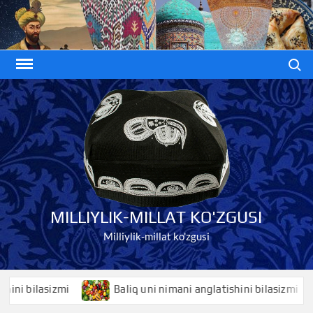
Skip
to
content
Search
MILLIYLIK-MILLAT KO'ZGUSI
Milliylik-millat ko'zgusi
bilasizmi
Baliq uni nimani anglatishini bilasizmi