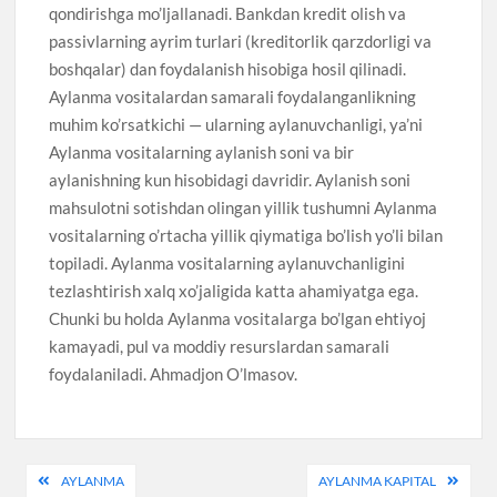
qondirishga mo’ljallanadi. Bankdan kredit olish va
passivlarning ayrim turlari (kreditorlik qarzdorligi va
boshqalar) dan foydalanish hisobiga hosil qilinadi.
Aylanma vositalardan samarali foydalanganlikning
muhim ko’rsatkichi — ularning aylanuvchanligi, ya’ni
Aylanma vositalarning aylanish soni va bir
aylanishning kun hisobidagi davridir. Aylanish soni
mahsulotni sotishdan olingan yillik tushumni Aylanma
vositalarning o’rtacha yillik qiymatiga bo’lish yo’li bilan
topiladi. Aylanma vositalarning aylanuvchanligini
tezlashtirish xalq xo’jaligida katta ahamiyatga ega.
Chunki bu holda Aylanma vositalarga bo’lgan ehtiyoj
kamayadi, pul va moddiy resurslardan samarali
foydalaniladi. Ahmadjon O’lmasov.
Post
AYLANMA
AYLANMA KAPITAL