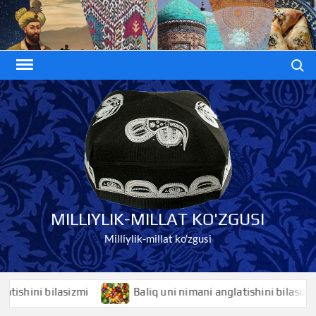
Skip
to
content
Search
MILLIYLIK-MILLAT KO'ZGUSI
Milliylik-millat ko'zgusi
hini bilasizmi
Baliq uni nimani anglatishini bilasizmi