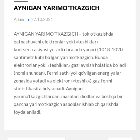
AYNIGAN YARIMO’TKAZGICH
Admin
27.10.2021
AYNIGAN YARIMO’TKAZGICH – tok o’tkazishda
qatnashuvchi elektronlar yoki «teshiklar»
kontsentrasiyasi yetarli darajada yuqori (1018-1020
santimetr kub) bo’lgan yarimo’tkazgich. Bunda
elektronlar yoki «teshiklar» gazi aynish holatida bo’ladi
(nomi shundan). Fermi sathi yo’l qo’yilgan energiyalar
zonasida yotadi va elektron («teshik») gaz Fermi
statistikasita bo’ysunadi. Aynigan
yarimo’tkazgichlardan, masalan, diodlar va boshqa bir
qancha yarimo’tkazgich asboblar ishlab chiqarishda
foydalaniladi.