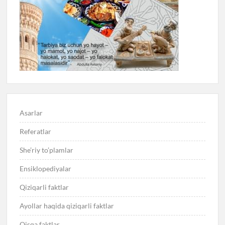
Asarlar
Referatlar
She’riy to’plamlar
Ensiklopediyalar
Qiziqarli faktlar
Ayollar haqida qiziqarli faktlar
Qisqa faktlar