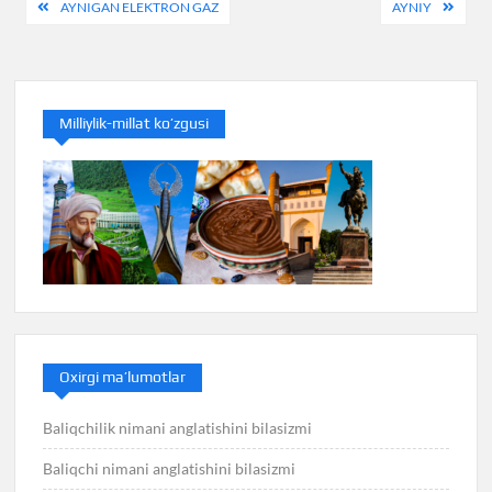
Post
AYNIGAN ELEKTRON GAZ
AYNIY
menyusi
Milliylik-millat ko’zgusi
Oxirgi ma’lumotlar
Baliqchilik nimani anglatishini bilasizmi
Baliqchi nimani anglatishini bilasizmi