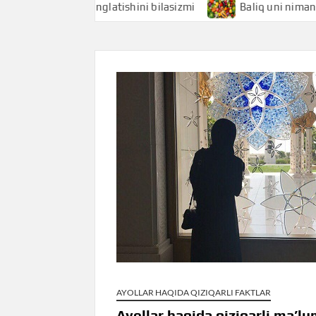
hi nimani anglatishini bilasizmi
Baliq uni nimani anglati
AYOLLAR HAQIDA QIZIQARLI FAKTLAR
Ayollar haqida qiziqarli ma’lu