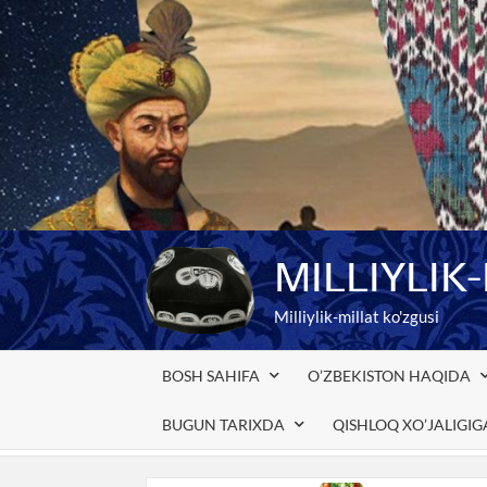
Skip
to
content
MILLIYLIK
Milliylik-millat ko'zgusi
BOSH SAHIFA
O’ZBEKISTON HAQIDA
BUGUN TARIXDA
QISHLOQ XO’JALIGI