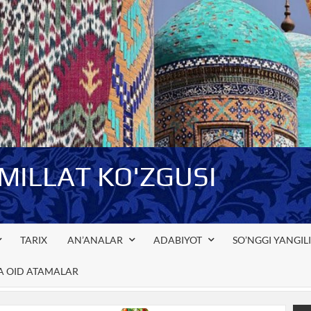
-MILLAT KO'ZGUSI
TARIX
AN’ANALAR
ADABIYOT
SO’NGGI YANGIL
GA OID ATAMALAR