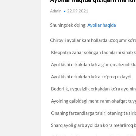
Admin
22.09.2021
Shuningdek o’qing:
Ayollar haqida
Chiroyli ayollar kam hollarda uzoq umr ko‘r
Kleopatra zahar solingan taomlarni sinab ko‘
Ayol kishi erkakdan ko‘ra g‘am, mahzunlikka
Ayol kishi erkakdan ko‘ra ko‘proq uxlaydi.
Bedorlik, uyqusizlik erkakdan ko‘ra ayolning
Ayolning qalbidagi mehr, rahm-shafqat tuyg‘
Onaning farzandlarga ta’siri otaning ta’siri
Sharq ayoli g‘arb ayolidan ko‘ra mehrliroq b