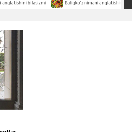
shini bilasizmi
Baliqko’z nimani anglatishini bilasizmi
motlar