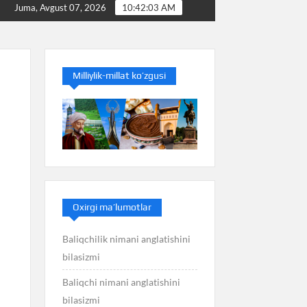
Baliq nimani anglatishini bilasizmi
Balans nimani a
Juma, Avgust 07, 2026
10:42:03 AM
Milliylik-millat ko’zgusi
Oxirgi ma’lumotlar
Baliqchilik nimani anglatishini
bilasizmi
Baliqchi nimani anglatishini
bilasizmi