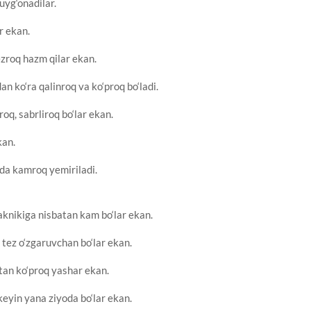
uyg‘onadilar.
r ekan.
zroq hazm qilar ekan.
an ko‘ra qalinroq va ko‘proq bo‘ladi.
oq, sabrliroq bo‘lar ekan.
kan.
nda kamroq yemiriladi.
kaknikiga nisbatan kam bo‘lar ekan.
 tez o‘zgaruvchan bo‘lar ekan.
tan ko‘proq yashar ekan.
eyin yana ziyoda bo‘lar ekan.