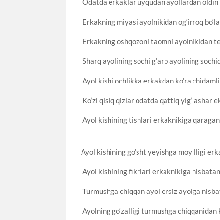
Odatda erkaklar uyqudan ayollardan oldin 
Erkakning miyasi ayolnikidan og‘irroq bo‘la
Erkakning oshqozoni taomni ayolnikidan te
Sharq ayolining sochi g‘arb ayolining sochid
Ayol kishi ochlikka erkakdan ko‘ra chidamlir
Ko‘zi qisiq qizlar odatda qattiq yig‘lashar e
Ayol kishining tishlari erkaknikiga qaraga
Ayol kishining go‘sht yeyishga moyilligi er
Ayol kishining fikrlari erkaknikiga nisbatan
Turmushga chiqqan ayol ersiz ayolga nisba
Ayolning go‘zalligi turmushga chiqqanidan k