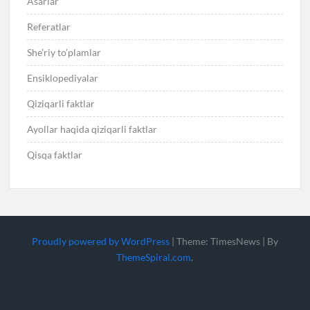
Asarlar
Referatlar
She’riy to’plamlar
Ensiklopediyalar
Qiziqarli faktlar
Ayollar haqida qiziqarli faktlar
Qisqa faktlar
Proudly powered by WordPress
|
Theme: TimesNews
|
By
ThemeSpiral.com
.