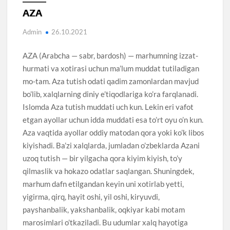
AZA
Admin
26.10.2021
AZA (Arabcha — sabr, bardosh) — marhumning izzat-
hurmati va xotirasi uchun ma’lum muddat tutiladigan
mo-tam. Aza tutish odati qadim zamonlardan mavjud
bo’lib, xalqlarning diniy e’tiqodlariga ko’ra farqlanadi.
Islomda Aza tutish muddati uch kun. Lekin eri vafot
etgan ayollar uchun idda muddati esa to’rt oyu o’n kun.
Aza vaqtida ayollar oddiy matodan qora yoki ko’k libos
kiyishadi. Ba’zi xalqlarda, jumladan o’zbeklarda Azani
uzoq tutish — bir yilgacha qora kiyim kiyish, to’y
qilmaslik va hokazo odatlar saqlangan. Shuningdek,
marhum dafn etilgandan keyin uni xotirlab yetti,
yigirma, qirq, hayit oshi, yil oshi, kiryuvdi,
payshanbalik, yakshanbalik, oqkiyar kabi motam
marosimlari o’tkaziladi. Bu udumlar xalq hayotiga