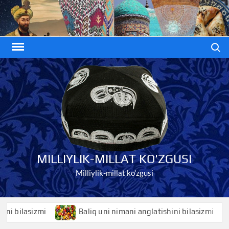
Skip
to
content
Search
MILLIYLIK-MILLAT KO'ZGUSI
Milliylik-millat ko'zgusi
ilasizmi
Baliq uni nimani anglatishini bilasizmi