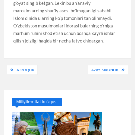
g’oyat singib ketgan. Lekin bu an’anaviy
marosimlarning shar’iy asosi bo’lmaganligi sababli
Islom dinida ularning ko’p tomonlari tan olinmaydi.
O’zbekiston musulmonlari idorasi bularning o’rniga
marhum ruhini shod etish uchun boshqa xayrli ishlar
qilish joizligi haqida bir necha fatvo chiqargan.
Post
AJROQLIK
AZAYIMXONLIK
menyusi
Milliylik-millat ko’zgusi