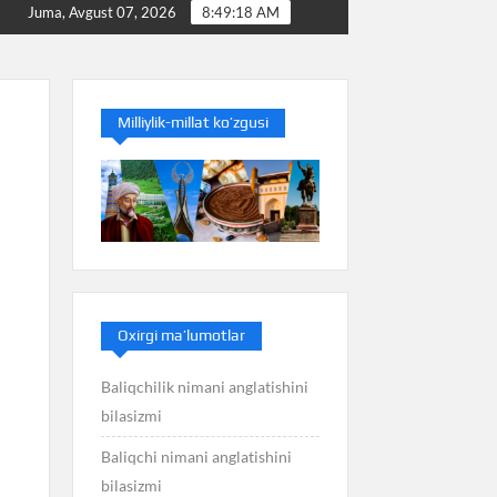
lasizmi
Baliq nimani anglatishini bilasizmi
Balan
Juma, Avgust 07, 2026
8:49:18 AM
Milliylik-millat ko’zgusi
Oxirgi ma’lumotlar
Baliqchilik nimani anglatishini
bilasizmi
Baliqchi nimani anglatishini
bilasizmi