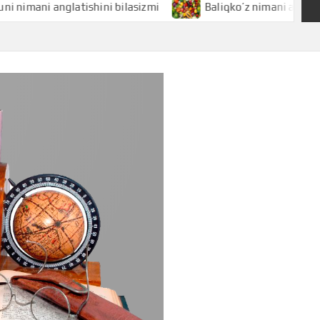
i anglatishini bilasizmi
Baliqko’z nimani anglatishini bi