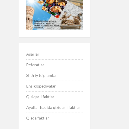
Asarlar
Referatlar
She’riy to’plamlar
Ensiklopediyalar
Qiziqarli faktlar
Ayollar haqida qiziqarli faktlar
Qisqa faktlar