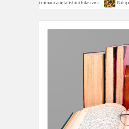
Baliqchi nimani anglatishini bilasizmi
Baliq uni niman