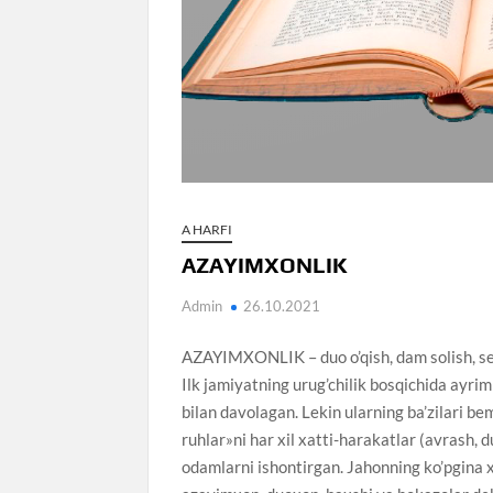
A HARFI
AZAYIMXONLIK
Admin
26.10.2021
AZAYIMXONLIK – duo o’qish, dam solish, sehr-a
Ilk jamiyatning urug’chilik bosqichida ayrim
bilan davolagan. Lekin ularning ba’zilari b
ruhlar»ni har xil xatti-harakatlar (avrash, d
odamlarni ishontirgan. Jahonning ko’pgina 