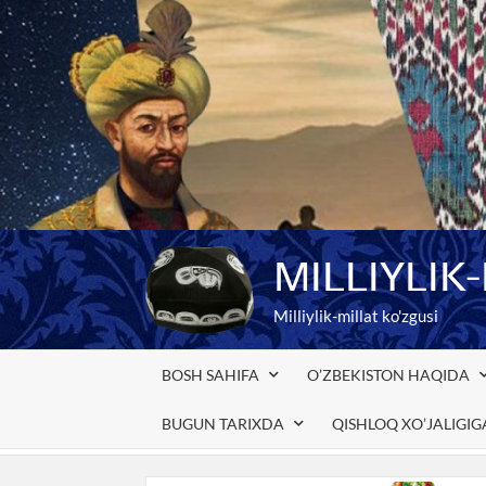
Skip
to
content
MILLIYLIK
Milliylik-millat ko'zgusi
BOSH SAHIFA
O’ZBEKISTON HAQIDA
BUGUN TARIXDA
QISHLOQ XO’JALIGI