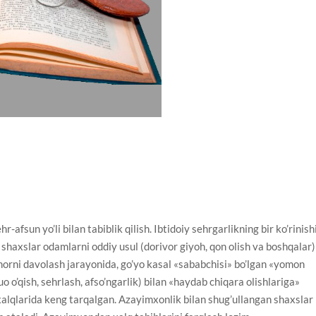
fsun yo’li bilan tabiblik qilish. Ibtidoiy sehrgarlikning bir ko’rinishi
 shaxslar odamlarni oddiy usul (dorivor giyoh, qon olish va boshqalar)
emorni davolash jarayonida, go’yo kasal «sababchisi» bo’lgan «yomon
uo o’qish, sehrlash, afso’ngarlik) bilan «haydab chiqara olishlariga»
xalqlarida keng tarqalgan. Azayimxonlik bilan shug’ullangan shaxslar