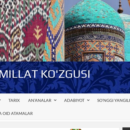
-MILLAT KO'ZGUSI
TARIX
AN’ANALAR
ADABIYOT
SO’NGGI YANGIL
GA OID ATAMALAR