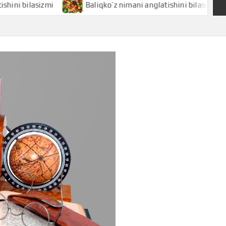
lasizmi
Baliqko’z nimani anglatishini bilasizmi
B