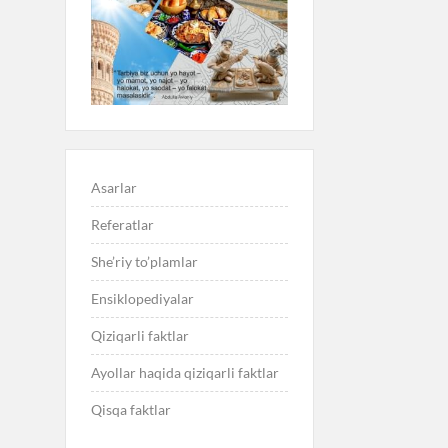
Asarlar
Referatlar
She’riy to’plamlar
Ensiklopediyalar
Qiziqarli faktlar
Ayollar haqida qiziqarli faktlar
Qisqa faktlar