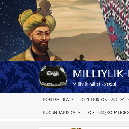
Skip
to
content
MILLIYLIK
Milliylik-millat ko'zgusi
BOSH SAHIFA
O’ZBEKISTON HAQIDA
BUGUN TARIXDA
QISHLOQ XO’JALIGI