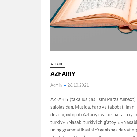
A HARFI
AZFARIY
Admin
26.10.2021
AZFARIY (taxallusi; asl ismi Mirza Alibaxt)
sulolasidan. Musiqa, harb va tabobat ilmini 
devoni, «Voqioti Azfariy» va bosha tarixiy-b
turkiy», «Nasabi turkiyi chig’atoyi», «Nasabi 
uning grammatikasini o’rganishga da’vat et