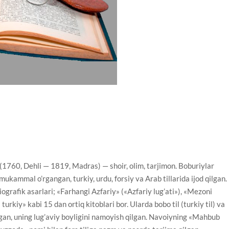
 (1760, Dehli — 1819, Madras) — shoir, olim, tarjimon. Boburiylar
mukammal o’rgangan, turkiy, urdu, forsiy va Arab tillarida ijod qilgan.
iografik asarlari; «Farhangi Azfariy» («Azfariy lug’ati»), «Mezoni
turkiy» kabi 15 dan ortiq kitoblari bor. Ularda bobo til (turkiy til) va
gan, uning lug’aviy boyligini namoyish qilgan. Navoiyning «Mahbub