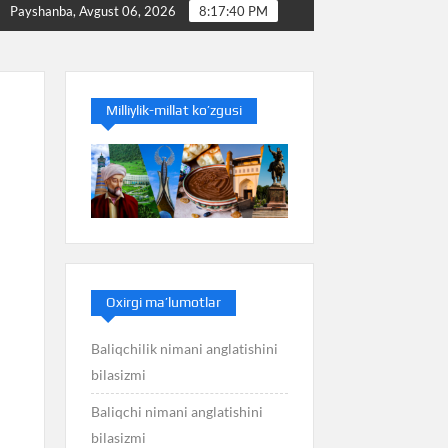
aliq nimani anglatishini bilasizmi
Balans nimani anglatis
Payshanba, Avgust 06, 2026
8:17:41 PM
Milliylik-millat ko’zgusi
Oxirgi ma’lumotlar
Baliqchilik nimani anglatishini
bilasizmi
Baliqchi nimani anglatishini
bilasizmi