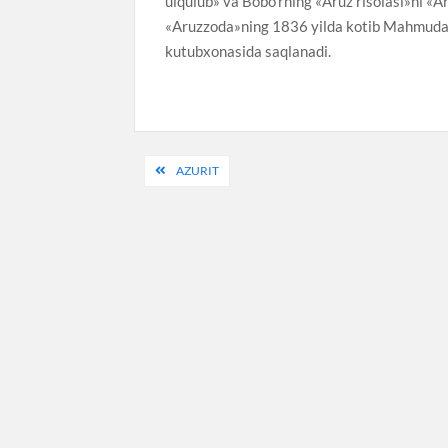
ulqulub» va Bobo’rning «Aruz risolasi»ni «A
«Aruzzoda»ning 1836 yilda kotib Mahmudali
kutubxonasida saqlanadi.
Post
AZURIT
menyusi