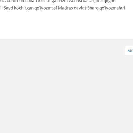
ruzzoda» nomi bilan fors tiliga nazm va nasrda tarjima qilgan.
 Sayd ko’chirgan qo’lyozmasi Madras davlat Sharq qo’lyozmalari
AI