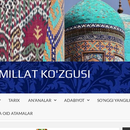
-MILLAT KO'ZGUSI
TARIX
AN’ANALAR
ADABIYOT
SO’NGGI YANGIL
GA OID ATAMALAR