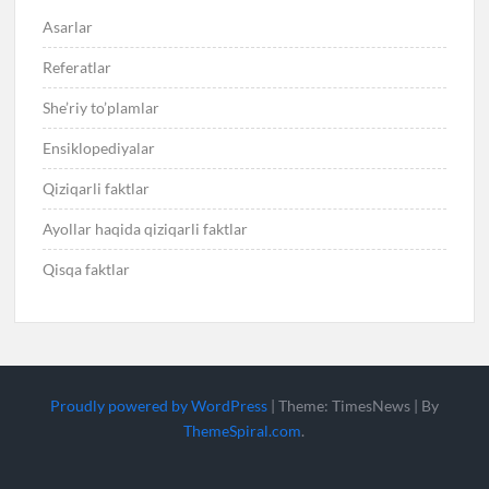
Asarlar
Referatlar
She’riy to’plamlar
Ensiklopediyalar
Qiziqarli faktlar
Ayollar haqida qiziqarli faktlar
Qisqa faktlar
Proudly powered by WordPress
|
Theme: TimesNews
|
By
ThemeSpiral.com
.