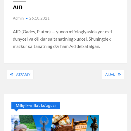
AID
Admin
26.10.2021
AID (Gades, Pluton) — yunon mifologiyasida yer osti
dunyosi va o’liklar saltanatining xudosi. Shuningdek
mazkur saltanatning o’zi ham Aid deb atalgan.
Post
AZFARIY
AI JAL
menyusi
Milliylik-millat ko’zgusi