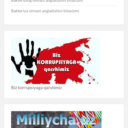
Bakteriolog nimani anglatishini bilasizmi
Bakteriya nimani anglatishini bilasizmi
Biz korrupsiyaga qarshimiz