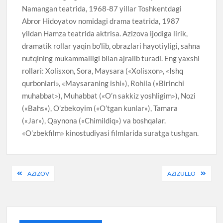
Namangan teatrida, 1968-87 yillar Toshkentdagi
Abror Hidoyatov nomidagi drama teatrida, 1987
yildan Hamza teatrida aktrisa. Azizova ijodiga lirik,
dramatik rollar yaqin bo’lib, obrazlari hayotiyligi, sahna
nutqining mukammalligi bilan ajralib turadi. Eng yaxshi
rollari: Xolisxon, Sora, Maysara («Xolisxon», «Ishq
qurbonlari», «Maysaraning ishi»), Rohila («Birinchi
muhabbat»), Muhabbat («O’n sakkiz yoshligim»), Nozi
(«Bahs»), O’zbekoyim («O’tgan kunlar»), Tamara
(«Jar»), Qaynona («Chimildiq») va boshqalar.
«O’zbekfilm» kinostudiyasi filmlarida suratga tushgan.
Post
AZIZOV
AZIZULLO
menyusi