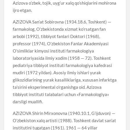
Azizova o’zbek, tojik, uyg’ur xalq qo’shiqlarini mohirona
ijro etgan.
AZIZOVA San’at Sobirovna (1934.18.6, Toshkent) —
farmakolog, O’zbekistonda xizmat ko’rsatgan fan
arbobi (1992), tibbiyot fanlari Doktori (1968),
professor (1974), O’zbekiston Fanlar Akademiyasi
O’simliklar kimyosi instituti farmakologiya
laboratoriyasida ilmiy xodim (1958 — 72). Toshkent
pediatriya tibbiyot instituti farmakologiya kafedrasi
mudiri (1972 yildan). Asosiy ilmiy ishlari yurak
glikozidlarining yurak kasalliklariga, xususan infarktga
ta’sirini eksperimental o’rganishga oid. Azizova
tibbiyot instituti talabalari uchun «Farmakologiya»
darsligi muallifi.
AZIZOVA Shirin Mirxonovna (1940.10.1, G’ijduvon) —
O’zbekiston xalq artisti (1988). Toshkent davlat san’at
institutini tugatgan (1961). 1961 — 64 yillar