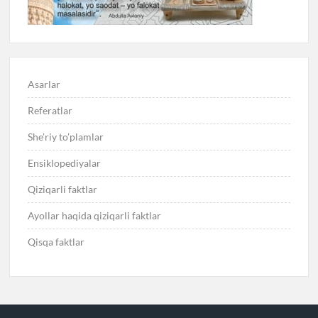
Asarlar
Referatlar
She’riy to’plamlar
Ensiklopediyalar
Qiziqarli faktlar
Ayollar haqida qiziqarli faktlar
Qisqa faktlar