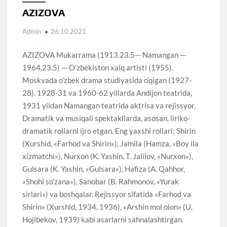
AZIZOVA
Admin
26.10.2021
AZIZOVA Mukarrama (1913.23.5— Namangan —
1964.23.5) — O’zbekiston xalq artisti (1955).
Moskvada o’zbek drama studiyasida o’qigan (1927-
28). 1928-31 va 1960-62 yillarda Andijon teatrida,
1931 yildan Namangan teatrida aktrisa va rejissyor.
Dramatik va musiqali spektakllarda, asosan, liriko-
dramatik rollarni ijro etgan. Eng yaxshi rollari: Shirin
(Xurshid, «Farhod va Shirin»), Jamila (Hamza, «Boy ila
xizmatchi»), Nurxon (K. Yashin, T. Jalilov, «Nurxon»),
Gulsara (K. Yashin, «Gulsara»), Hafiza (A. Qahhor,
«Shohi so’zana»), Sanobar (B. Rahmonov, «Yurak
sirlari») va boshqalar. Rejissyor sifatida «Farhod va
Shirin» (Xurshid, 1934, 1936), «Arshin mol olon» (U.
Hojibekov, 1939) kabi asarlarni sahnalashtirgan.