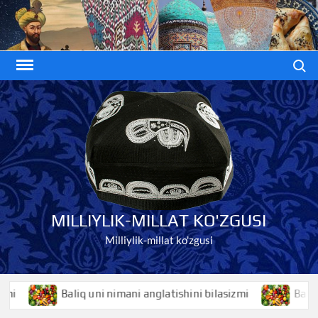
Skip
to
content
Search
MILLIYLIK-MILLAT KO'ZGUSI
Milliylik-millat ko'zgusi
Baliq uni nimani anglatishini bilasizmi
Baliqko’z n