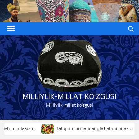
Skip
to
content
Search
MILLIYLIK-MILLAT KO'ZGUSI
Milliylik-millat ko'zgusi
ni bilasizmi
Baliq uni nimani anglatishini bilasizmi