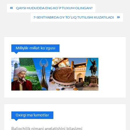
Post
QAYSI HUDUDDA ENG KO‘P TUXUM OLINGAN?
menyusi
7-SENTYABRDA OY TO’LIQ TUTILISHI KUZATILADI
Milliylik-millat ko’zgusi
Oxirgi ma’lumotlar
Baliqchilik nimani anglatishini bilasizmi