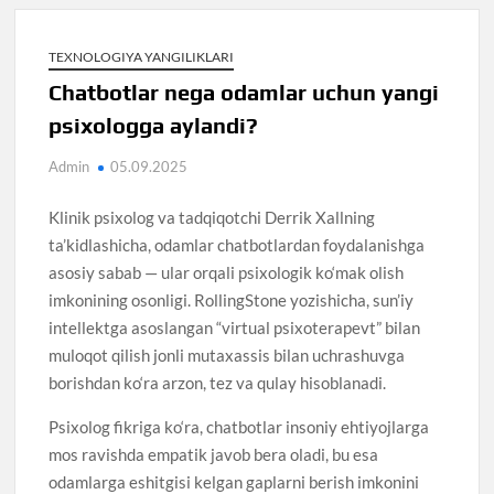
TEXNOLOGIYA YANGILIKLARI
Chatbotlar nega odamlar uchun yangi
psixologga aylandi?
Admin
05.09.2025
Klinik psixolog va tadqiqotchi Derrik Xallning
ta’kidlashicha, odamlar chatbotlardan foydalanishga
asosiy sabab — ular orqali psixologik ko‘mak olish
imkonining osonligi. RollingStone yozishicha, sun’iy
intellektga asoslangan “virtual psixoterapevt” bilan
muloqot qilish jonli mutaxassis bilan uchrashuvga
borishdan ko‘ra arzon, tez va qulay hisoblanadi.
Psixolog fikriga ko‘ra, chatbotlar insoniy ehtiyojlarga
mos ravishda empatik javob bera oladi, bu esa
odamlarga eshitgisi kelgan gaplarni berish imkonini