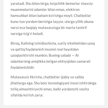
yaratadi. Shu bilan birga, ko‘pchilik bemorlar shaxsiy
muammolarini odamlar bilan emas, elektron
hamsuhbat bilan baham ko‘rishga moyil. Chatbotlar
kunu-tun yordam berishga tayyor, ularga yillik obuna
narxi esa haqiqiy mutaxassisga bir marta tashrif
narxiga to‘g‘ri keladi.
Biroq, Xallning ta’kidlashicha, sun’iy intellektdan uzoq
va qattiq foydalanish insonni real hayotdan
uzoqlashtirishi mumkin. Buning sababi — AI
odamlarning aniqlikka bo‘lgan ehtiyojidan samarali
foydalanishidir.
Mutaxassis fikricha, chatbotlar ijobiy va salbiy
jihatlarga ega. Shu bois texnologiyani inson ishtirokiga
to‘liq almashtiruvchi emas, balki yordamchi vosita
sifatida ko‘rish zarur.