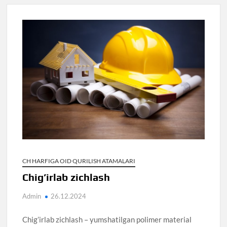
CH HARFIGA OID QURILISH ATAMALARI
Chig’irlab zichlash
Admin
26.12.2024
Chig’irlab zichlash – yumshatilgan polimer material