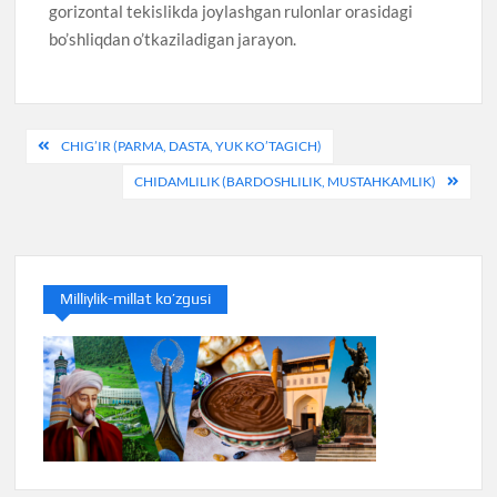
gorizontal tekislikda joylashgan rulonlar orasidagi
bo’shliqdan o’tkaziladigan jarayon.
Post
CHIG’IR (PARMA, DASTA, YUK KO’TAGICH)
menyusi
CHIDAMLILIK (BARDOSHLILIK, MUSTAHKAMLIK)
Milliylik-millat ko’zgusi