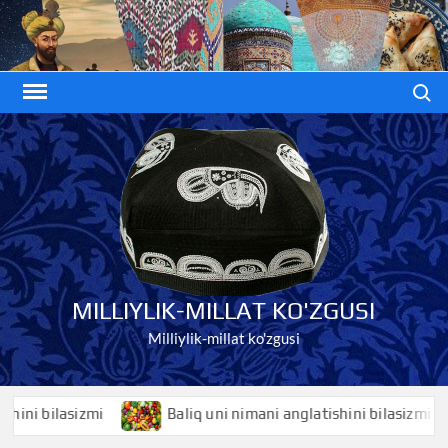
Skip
to
content
Search
MILLIYLIK-MILLAT KO'ZGUSI
Milliylik-millat ko'zgusi
 bilasizmi
Baliq uni nimani anglatishini bilasizmi