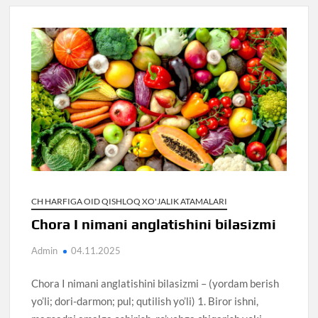
CH HARFIGA OID QISHLOQ XO'JALIK ATAMALARI
Chora I nimani anglatishini bilasizmi
Admin
04.11.2025
Chora I nimani anglatishini bilasizmi – (yordam berish
yo’li; dori-darmon; pul; qutilish yo’li) 1. Biror ishni,