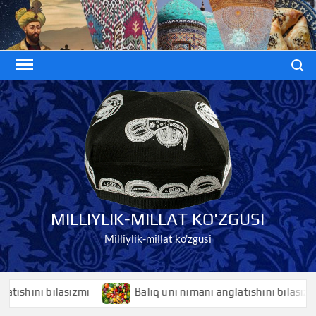
Skip
to
content
Search
MILLIYLIK-MILLAT KO'ZGUSI
Milliylik-millat ko'zgusi
hini bilasizmi
Baliq uni nimani anglatishini bilasizmi