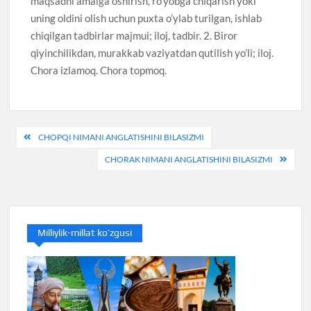
maqsadni amalga oshirish, ro’yobga chiqarish yoki
uning oldini olish uchun puxta o’ylab turilgan, ishlab
chiqilgan tadbirlar majmui; iloj, tadbir. 2. Biror
qiyinchilikdan, murakkab vaziyatdan qutilish yo’li; iloj.
Chora izlamoq. Chora topmoq.
Post
CHOPQI NIMANI ANGLATISHINI BILASIZMI
menyusi
CHORAK NIMANI ANGLATISHINI BILASIZMI
Milliylik-millat ko’zgusi