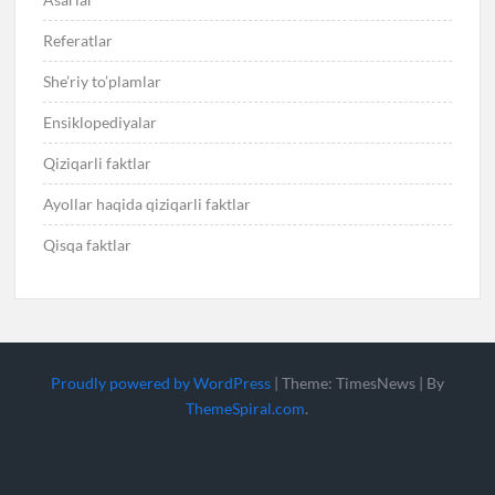
Referatlar
She’riy to’plamlar
Ensiklopediyalar
Qiziqarli faktlar
Ayollar haqida qiziqarli faktlar
Qisqa faktlar
Proudly powered by WordPress
|
Theme: TimesNews
|
By
ThemeSpiral.com
.