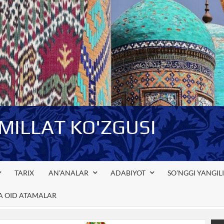
-MILLAT KO'ZGUSI
TARIX
AN’ANALAR
ADABIYOT
SO’NGGI YANGIL
GA OID ATAMALAR