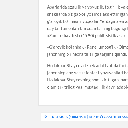
Asarlarida ezgulik va yovuzlik, to‘g‘rilik va
shakllarda o‘ziga xos yo‘sinda aks ettirilga
g‘aroyib bo‘lmasin, voqealar Yerdagina emas
qay bir tomonlari b-n odamlarning bugungi h
«Zamin shaydosi» (1990) publitsistik asarla
«G‘aroyib ko‘lanka», «Rene jumbog‘i», «Olmo
jahonning bir necha tillariga tarjima qilindi.
Hojiakbar Shayxov o‘zbek adabiyotida fantas
jahonning eng yetuk fantast yozuvchilari ha
Hojiakbar Shayxovning nomi kiritilgani ham 
olamlar» trilogiyasi mustaqillik davri adabiy
Post
HOJI MUIN (1883-1942) KIM BO’LGANINI BILASI
menyusi