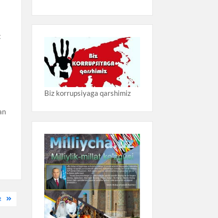
t
Biz korrupsiyaga qarshimiz
an
R