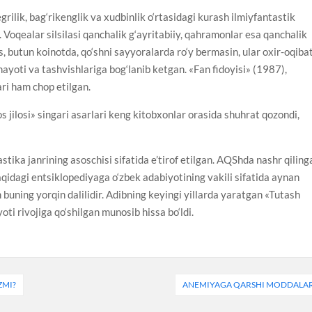
 egrilik, bag‘rikenglik va xudbinlik o‘rtasidagi kurash ilmiyfantastik
n. Voqealar silsilasi qanchalik g‘ayritabiiy, qahramonlar esa qanchalik
, butun koinotda, qo‘shni sayyoralarda ro‘y bermasin, ular oxir-oqiba
ayoti va tashvishlariga bog‘lanib ketgan. «Fan fidoyisi» (1987),
ri ham chop etilgan.
s jilosi» singari asarlari keng kitobxonlar orasida shuhrat qozondi,
tika janrining asoschisi sifatida e’tirof etilgan. AQShda nashr qiling
qidagi entsiklopediyaga o‘zbek adabiyotining vakili sifatida aynan
buning yorqin dalilidir. Adibning keyingi yillarda yaratgan «Tutash
oti rivojiga qo‘shilgan munosib hissa bo‘ldi.
ZMI?
ANEMIYAGA QARSHI MODDALA