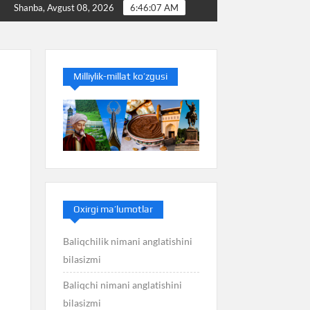
Baliq nimani anglatishini bilasizmi
Balans nimani a
Shanba, Avgust 08, 2026
6:46:08 AM
Milliylik-millat ko’zgusi
Oxirgi ma’lumotlar
Baliqchilik nimani anglatishini
bilasizmi
Baliqchi nimani anglatishini
bilasizmi