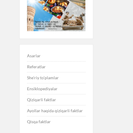
Asarlar
Referatlar
She’riy to’plamlar
Ensiklopediyalar
Qiziqarli faktlar
Ayollar haqida qiziqarli faktlar
Qisqa faktlar