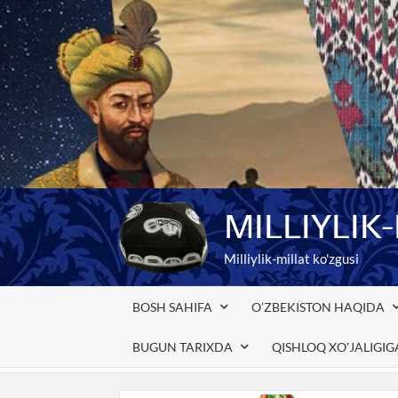
Skip
to
content
MILLIYLIK
Milliylik-millat ko'zgusi
BOSH SAHIFA
O’ZBEKISTON HAQIDA
BUGUN TARIXDA
QISHLOQ XO’JALIGI