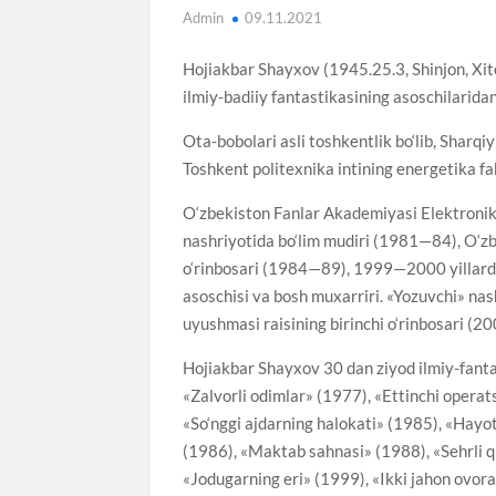
Admin
09.11.2021
Hojiakbar Shayxov (1945.25.3, Shinjon, Xit
ilmiy-badiiy fantastikasining asoschilarid
Ota-bobolari asli toshkentlik bo‘lib, Sharq
Toshkent politexnika intining energetika fa
O‘zbekiston Fanlar Akademiyasi Elektronik
nashriyotida bo‘lim mudiri (1981—84), O‘zbe
o‘rinbosari (1984—89), 1999—2000 yillarda «
asoschisi va bosh muxarriri. «Yozuvchi» na
uyushmasi raisining birinchi o‘rinbosari (200
Hojiakbar Shayxov 30 dan ziyod ilmiy-fantas
«Zalvorli odimlar» (1977), «Ettinchi operat
«So‘nggi ajdarning halokati» (1985), «Hayo
(1986), «Maktab sahnasi» (1988), «Sehrli q
«Jodugarning eri» (1999), «Ikki jahon ovoras