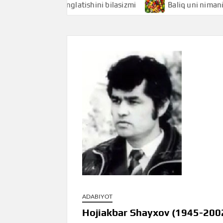
hi nimani anglatishini bilasizmi
Baliq uni nimani anglatis
ADABIYOT
Hojiakbar Shayxov (1945-2002