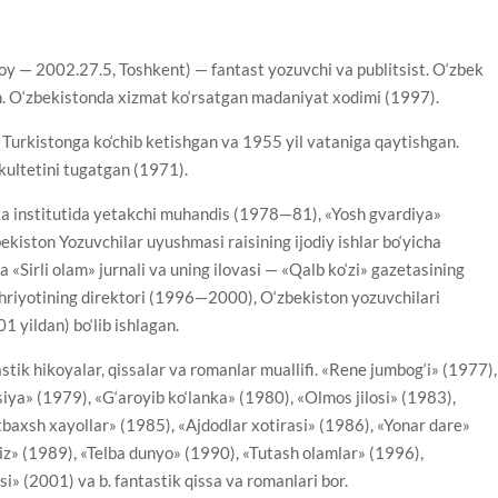
oy — 2002.27.5, Toshkent) — fantast yozuvchi va publitsist. O‘zbek
an. O‘zbekistonda xizmat ko‘rsatgan madaniyat xodimi (1997).
iy Turkistonga ko‘chib ketishgan va 1955 yil vataniga qaytishgan.
kultetini tugatgan (1971).
a institutida yetakchi muhandis (1978—81), «Yosh gvardiya»
kiston Yozuvchilar uyushmasi raisining ijodiy ishlar bo‘yicha
Sirli olam» jurnali va uning ilovasi — «Qalb ko‘zi» gazetasining
shriyotining direktori (1996—2000), O‘zbekiston yozuvchilari
1 yildan) bo‘lib ishlagan.
tik hikoyalar, qissalar va romanlar muallifi. «Rene jumbog‘i» (1977),
siya» (1979), «G‘aroyib ko‘lanka» (1980), «Olmos jilosi» (1983),
tbaxsh xayollar» (1985), «Ajdodlar xotirasi» (1986), «Yonar dare»
iz» (1989), «Telba dunyo» (1990), «Tutash olamlar» (1996),
i» (2001) va b. fantastik qissa va romanlari bor.