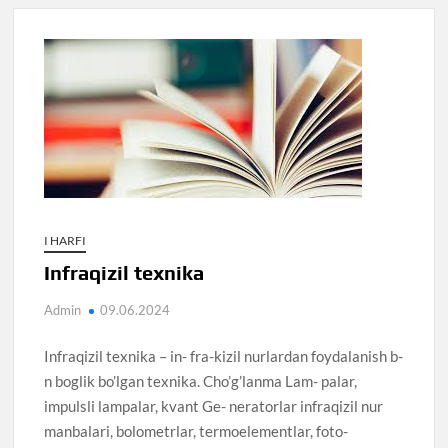
I HARFI
Infraqizil texnika
Admin
09.06.2024
Infraqizil texnika – in- fra-kizil nurlardan foydalanish b-
n boglik bo’lgan texnika. Cho’g’lanma Lam- palar,
impulsli lampalar, kvant Ge- neratorlar infraqizil nur
manbalari, bolometrlar, termoelementlar, foto-