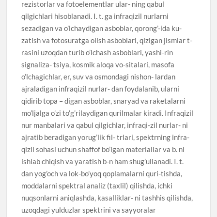
rezistorlar va fotoelementlar ular- ning qabul
qilgichlari hisoblanadi. I. t. ga infraqizil nurlarni
sezadigan va o’lchaydigan asboblar, qorong’-ida ku-
zatish va fotosuratga olish asboblari, qizigan jismlar t-
rasini uzoqdan turib o’lchash asboblari, yashi-rin
signaliza- tsiya, kosmik aloqa vo-sitalari, masofa
o’lchagichlar, er, suv va osmondagi nishon- lardan
ajraladigan infraqizil nurlar- dan foydalanib, ularni
qidirib topa – digan asboblar, snaryad va raketalarni
mo’ljalga o’zi to’g’rilaydigan qurilmalar kiradi. Infraqizil
nur manbalari va qabul qilgichlar, infraqi-zil nurlar- ni
ajratib beradigan yorug’lik fil- trlari, spektrning infra-
qizil sohasi uchun shaffof bo’lgan materiallar va b. ni
ishlab chiqish va yaratish b-n ham shug’ullanadi. I. t.
dan yog’och va lok-bo’yoq qoplamalarni quri-tishda,
moddalarni spektral analiz (taxlil) qilishda, ichki
nuqsonlarni aniqlashda, kasalliklar- ni tashhis qilishda,
uzoqdagi yulduzlar spektrini va sayyoralar