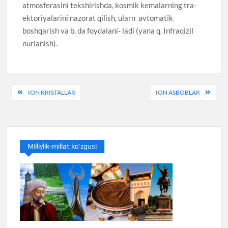
atmosferasini tekshirishda, kosmik kemalarning tra-
ektoriyalarini nazorat qilish, ularn avtomatik
boshqarish va b. da foydalani- ladi (yana q. Infraqizil
nurlanish).
Post
ION KRISTALLAR
ION ASBOBLAR
menyusi
Milliylik-millat ko’zgusi