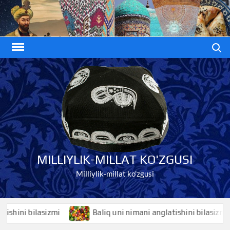
Skip
to
content
Search
MILLIYLIK-MILLAT KO'ZGUSI
Milliylik-millat ko'zgusi
ni bilasizmi
Baliq uni nimani anglatishini bilasizmi