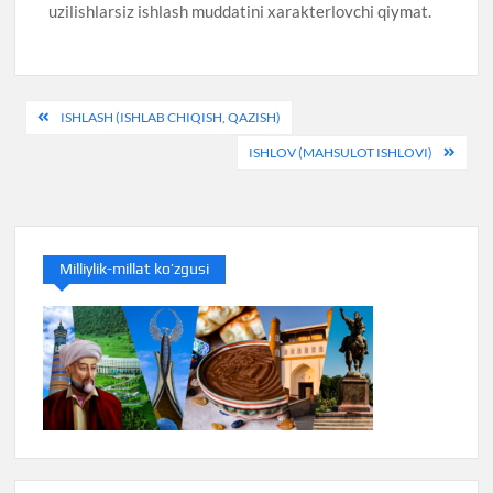
uzilishlarsiz ishlash muddatini xarakterlovchi qiymat.
Post
ISHLASH (ISHLAB CHIQISH, QAZISH)
menyusi
ISHLOV (MAHSULOT ISHLOVI)
Milliylik-millat ko’zgusi