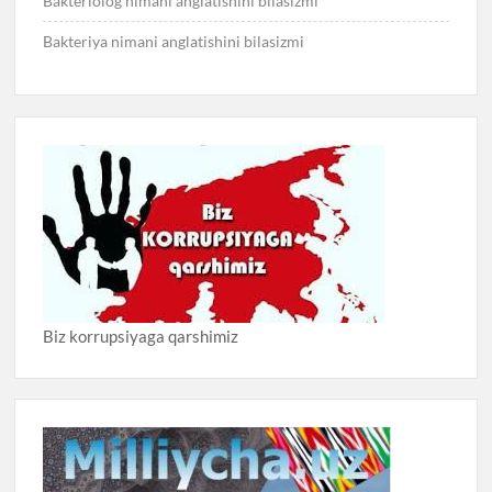
Bakteriolog nimani anglatishini bilasizmi
Bakteriya nimani anglatishini bilasizmi
Biz korrupsiyaga qarshimiz