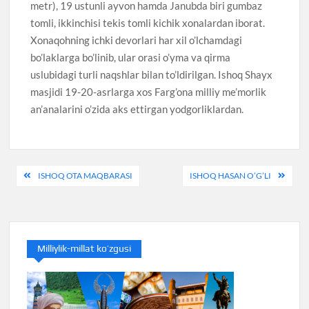
metr), 19 ustunli ayvon hamda Janubda biri gumbaz
tomli, ikkinchisi tekis tomli kichik xonalardan iborat.
Xonaqohning ichki devorlari har xil o’lchamdagi
bo’laklarga bo’linib, ular orasi o’yma va qirma
uslubidagi turli naqshlar bilan to’ldirilgan. Ishoq Shayx
masjidi 19-20-asrlarga xos Farg’ona milliy me’morlik
an’analarini o’zida aks ettirgan yodgorliklardan.
Post
ISHOQ OTA MAQBARASI
ISHOQ HASAN O’G’LI
menyusi
Milliylik-millat ko’zgusi