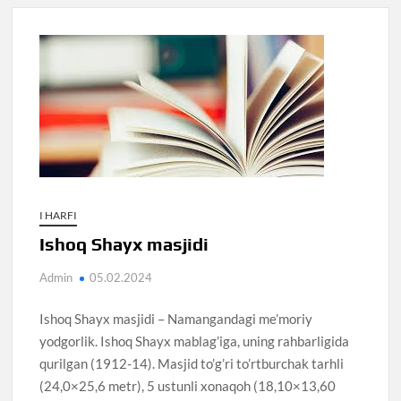
I HARFI
Ishoq Shayx masjidi
Admin
05.02.2024
Ishoq Shayx masjidi – Namangandagi me’moriy
yodgorlik. Ishoq Shayx mablag’iga, uning rahbarligida
qurilgan (1912-14). Masjid to’g’ri to’rtburchak tarhli
(24,0×25,6 metr), 5 ustunli xonaqoh (18,10×13,60