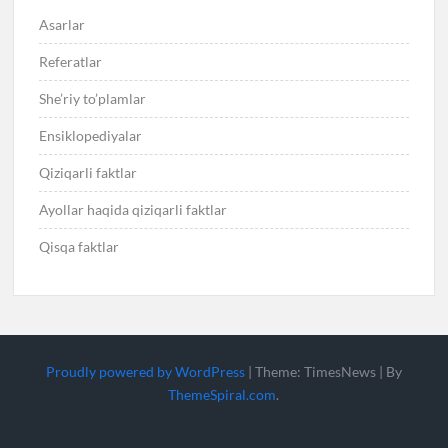
Asarlar
Referatlar
She’riy to’plamlar
Ensiklopediyalar
Qiziqarli faktlar
Ayollar haqida qiziqarli faktlar
Qisqa faktlar
Proudly powered by WordPress
|
Theme: TimesNews
|
By
ThemeSpiral.com
.