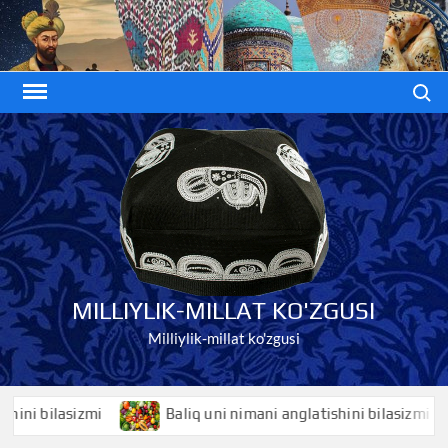
Skip
to
content
Search
MILLIYLIK-MILLAT KO'ZGUSI
Milliylik-millat ko'zgusi
i bilasizmi
Baliq uni nimani anglatishini bilasizmi