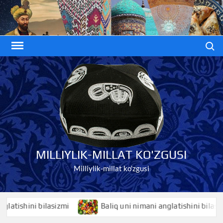
Skip
to
content
Search
MILLIYLIK-MILLAT KO'ZGUSI
Milliylik-millat ko'zgusi
ishini bilasizmi
Baliq uni nimani anglatishini bilasizmi