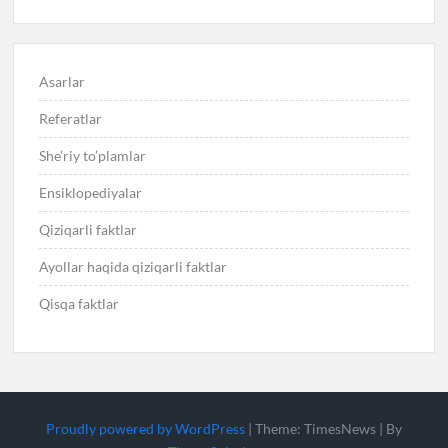
Asarlar
Referatlar
She’riy to’plamlar
Ensiklopediyalar
Qiziqarli faktlar
Ayollar haqida qiziqarli faktlar
Qisqa faktlar
Proudly powered by WordPress
|
Theme: TimesNews
|
By