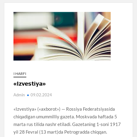
I HARFI
«Izvestiya»
Admin
09.02.2024
«Izvestiya» («axborot») — Rossiya Federatsiyasida
chiqadigan umummilliy gazeta. Moskvada haftada 5
marta rus tilida nashr etiladi. Gazetaning 1-soni 1917
yil 28 Fevral (13 mart)da Petrogradda chiqqan.