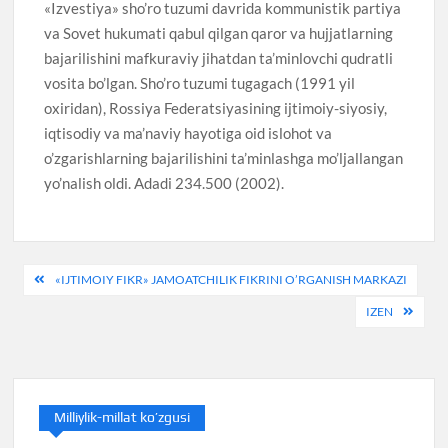
«Izvestiya» sho’ro tuzumi davrida kommunistik partiya
va Sovet hukumati qabul qilgan qaror va hujjatlarning
bajarilishini mafkuraviy jihatdan ta’minlovchi qudratli
vosita bo’lgan. Sho’ro tuzumi tugagach (1991 yil
oxiridan), Rossiya Federatsiyasining ijtimoiy-siyosiy,
iqtisodiy va ma’naviy hayotiga oid islohot va
o’zgarishlarning bajarilishini ta’minlashga mo’ljallangan
yo’nalish oldi. Adadi 234.500 (2002).
Post
«IJTIMOIY FIKR» JAMOATCHILIK FIKRINI O’RGANISH MARKAZI
menyusi
IZEN
Milliylik-millat ko’zgusi