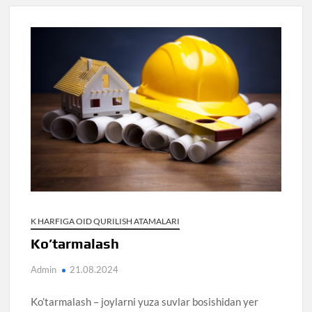
K HARFIGA OID QURILISH ATAMALARI
Ko’tarmalash
Admin
21.08.2024
Ko’tarmalash – joylarni yuza suvlar bosishidan yer