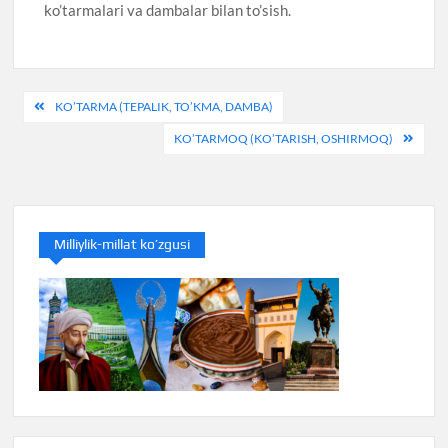
ko’tarmalari va dambalar bilan to’sish.
Post
KO’TARMA (TEPALIK, TO’KMA, DAMBA)
menyusi
KO’TARMOQ (KO’TARISH, OSHIRMOQ)
Milliylik-millat ko’zgusi