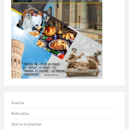
Asarlar
Referatlar
She’riy to’plamlar