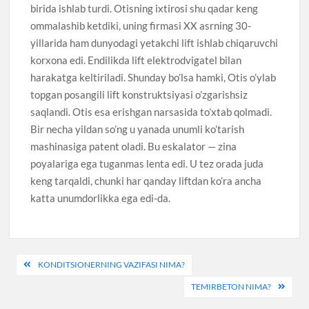
birida ishlab turdi. Otisning ixtirosi shu qadar keng
ommalashib ketdiki, uning firmasi XX asrning 30-
yillarida ham dunyodagi yetakchi lift ishlab chiqaruvchi
korxona edi. Endilikda lift elektrodvigatel bilan
harakatga keltiriladi. Shunday bo’lsa hamki, Otis o’ylab
topgan posangili lift konstruktsiyasi o’zgarishsiz
saqlandi. Otis esa erishgan narsasida to’xtab qolmadi.
Bir necha yildan so’ng u yanada unumli ko’tarish
mashinasiga patent oladi. Bu eskalator — zina
poyalariga ega tuganmas lenta edi. U tez orada juda
keng tarqaldi, chunki har qanday liftdan ko’ra ancha
katta unumdorlikka ega edi-da.
Post
KONDITSIONERNING VAZIFASI NIMA?
menyusi
TEMIRBETON NIMA?