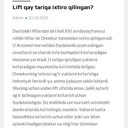
Lift qay tariqa ixtiro qilingan?
Admin
13.10.2021
Dastlabki liftlardan biri hali XIII asrdayoq fransuz
rohibi Villar de Onnekur tomonidan ixtiro qilingan edi.
U Arximed murvatidan foydalanib uzum solingan
savatlarni va sharob to’la bochqalarni ko’taradigan
moslama yaratadi. U ustiga qo’yilgan yuklarni
ko’taradigan maydoncha ko’rinishida bo’lgan.
Onnekurning ixtirosi og’ir yuklarni ko’tarishga
imkoniyat berardi-yu, ammo judayam sekin ishlardi.
Shuning uchun undan lift sifatida emas, balki aytarli
og’ir bo’lmagan yuklarni ko’tarish uchun
foydalanishgan. Siz endilikda uni murvatli avtomobil
domkratlarida ko’rishingiz mumkin. Yuklarni katta
balandlikka ko’tarish uchun otlar yoki suv bilan
aylantiriladigan bloklar va chig’irlar tizimidan