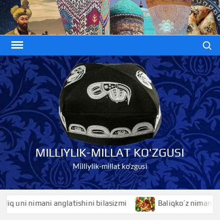
Skip
to
content
Search
MILLIYLIK-MILLAT KO'ZGUSI
Milliylik-millat ko'zgusi
ni nimani anglatishini bilasizmi
Baliqko’z nimani anglati