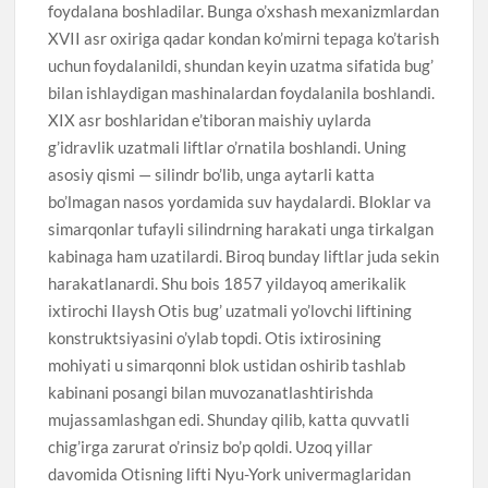
foydalana boshladilar. Bunga o’xshash mexanizmlardan
XVII asr oxiriga qadar kondan ko’mirni tepaga ko’tarish
uchun foydalanildi, shundan keyin uzatma sifatida bug’
bilan ishlaydigan mashinalardan foydalanila boshlandi.
XIX asr boshlaridan e’tiboran maishiy uylarda
g’idravlik uzatmali liftlar o’rnatila boshlandi. Uning
asosiy qismi — silindr bo’lib, unga aytarli katta
bo’lmagan nasos yordamida suv haydalardi. Bloklar va
simarqonlar tufayli silindrning harakati unga tirkalgan
kabinaga ham uzatilardi. Biroq bunday liftlar juda sekin
harakatlanardi. Shu bois 1857 yildayoq amerikalik
ixtirochi Ilaysh Otis bug’ uzatmali yo’lovchi liftining
konstruktsiyasini o’ylab topdi. Otis ixtirosining
mohiyati u simarqonni blok ustidan oshirib tashlab
kabinani posangi bilan muvozanatlashtirishda
mujassamlashgan edi. Shunday qilib, katta quvvatli
chig’irga zarurat o’rinsiz bo’p qoldi. Uzoq yillar
davomida Otisning lifti Nyu-York univermaglaridan